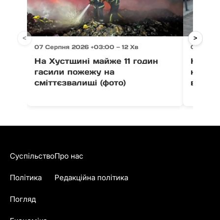
<
>
07 Серпня 2026 +03:00 — 12 Хв
07 Серпн
На Хустщині майже 11 годин
На Зак
гасили пожежу на
незак
сміттєзвалищі (фото)
військ
Суспільство
Про нас
Політика
Редакційна політика
Погляд