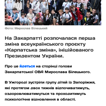
Фото: Мирослав Білецький
На Закарпатті розпочалася перша
зміна всеукраїнського проєкту
«Карпатська зміна», ініційованого
Президентом України.
Про це
йдеться
на сторінці голови
Закарпатської ОВА Мирослава Білецького.
В Ужгороді зустріли групу дітей із Запоріжжя,
які протягом двох тижнів відпочиватимуть,
оздоровлюватимуться та проходитимуть
психологічне відновлення в області.