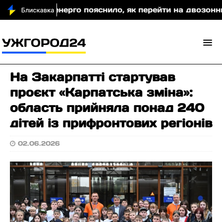
паттяобленерго пояснило, як перейти на двозонний а
На Закарпатті стартував
проєкт «Карпатська зміна»:
область прийняла понад 240
дітей із прифронтових регіонів
02.06.2026