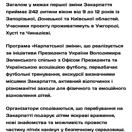
Загалом у межах першої зміни Закарпаття
приймає 242 дитини віком від 9 до 12 років із
Запорізької, Донецької та Київської областей.
Учасники проєкту проживатимуть в Ужгороді,
Хусті та Чинадієві.
Програма «Карпатської зміни», що реалізується
за ініціативи Президента України Володимира
Зеленського спільно з Офісом Президента та
Українською асоціацією футболу, передбачає
футбольні тренування, екскурсії визначними
місцями Закарпаття, активний відпочинок і
різноманітні заходи для фізичного та емоційного
відновлення дітей.
Організатори сподіваються, що перебування на
Закарпатті подарує дітям яскраві враження,
нові знайомства та можливість провести
частину літніх канікул у безпечному середовищі.