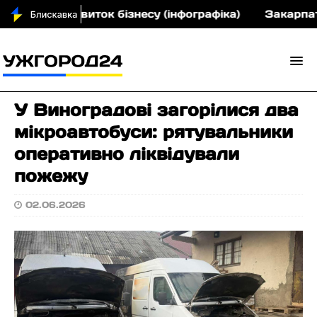
рн на розвиток бізнесу (інфографіка)
Закарпатсь
У Виноградові загорілися два
мікроавтобуси: рятувальники
оперативно ліквідували
пожежу
02.06.2026