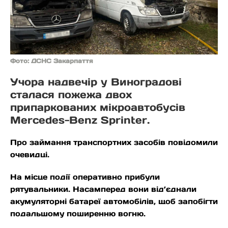
Фото: ДСНС Закарпаття
Учора надвечір у Виноградові
сталася пожежа двох
припаркованих мікроавтобусів
Mercedes-Benz Sprinter.
Про займання транспортних засобів повідомили
очевидці.
На місце події оперативно прибули
рятувальники. Насамперед вони від’єднали
акумуляторні батареї автомобілів, щоб запобігти
подальшому поширенню вогню.