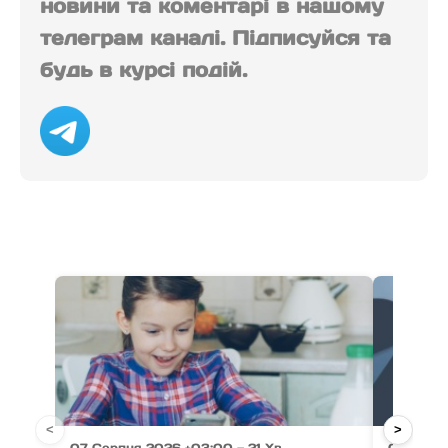
новини та коментарі в нашому
телеграм каналі. Підписуйся та
будь в курсі подій.
<
>
07 Серпня 2026 +03:00 — 21 Хв
07 Серпн