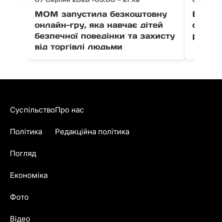
МОМ запустила безкоштовну
Ветер
онлайн-гру, яка навчає дітей
отрима
безпечної поведінки та захисту
розвит
від торгівлі людьми
Суспільство
Про нас
Політика
Редакційна політика
Погляд
Економіка
Фото
Відео