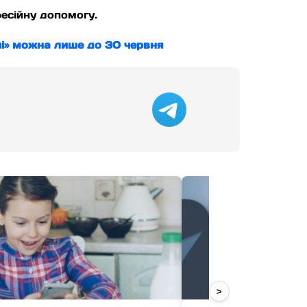
есійну допомогу.
чі» можна лише до 30 червня
>