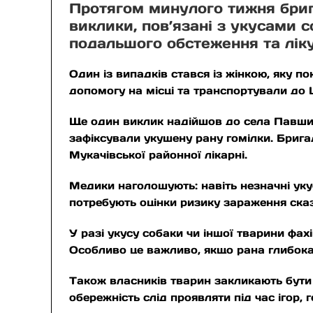
Протягом минулого тижня бриг
виклики, пов’язані з укусами 
подальшого обстеження та лік
Один із випадків стався із жінкою, яку п
допомогу на місці та транспортували до Це
Ще один виклик надійшов до села Павшин
зафіксували укушену рану гомілки. Бриг
Мукачівської районної лікарні.
Медики наголошують: навіть незначні уку
потребують оцінки ризику зараження сказ
У разі укусу собаки чи іншої тварини фа
Особливо це важливо, якщо рана глибока
Також власників тварин закликають бути
обережність слід проявляти під час ігор, 