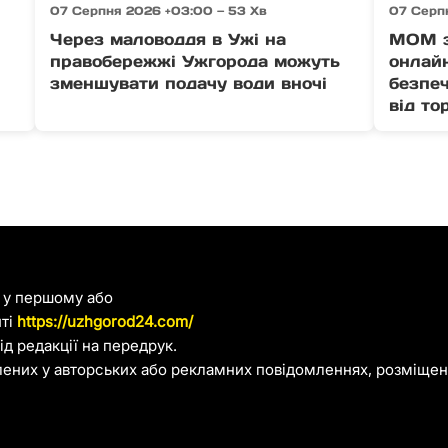
07 Серпня 2026 +03:00 — 53 Хв
07 Серпн
Через маловоддя в Ужі на
МОМ з
правобережжі Ужгорода можуть
онлайн
зменшувати подачу води вночі
безпеч
від то
я у першому або
йті
https://uzhgorod24.com/
д редакції на передрук.
лених у авторських або рекламних повідомленнях, розміщени