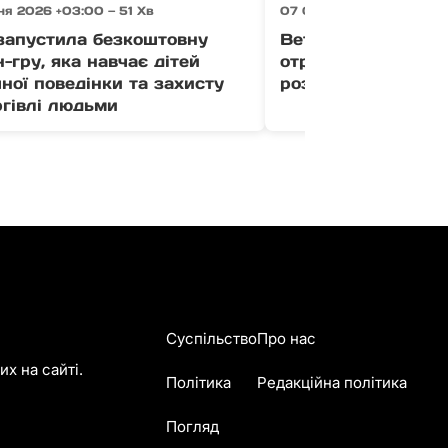
я 2026 +03:00 — 51 Хв
07 Серпня 2026 +03:00 
апустила безкоштовну
Ветерани Закарпа
-гру, яка навчає дітей
отримати до 1 млн
ної поведінки та захисту
розвиток бізнесу (
ргівлі людьми
Суспільство
Про нас
х на сайті.
Політика
Редакційна політика
Погляд