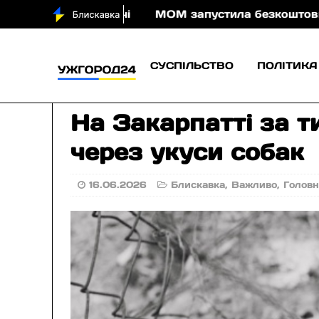
у води вночі
МОМ запустила безкоштовну онлайн-г
СУСПІЛЬСТВО
ПОЛІТИКА
На Закарпатті за 
через укуси собак
16.06.2026
Блискавка
,
Важливо
,
Голов