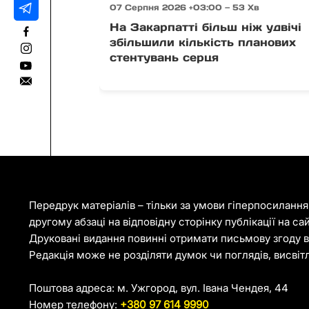
07 Серпня 2026 +03:00 — 53 Хв
На Закарпатті більш ніж удвічі
збільшили кількість планових
стентувань серця
Передрук матеріалів – тільки за умови гіперпосиланн
другому абзаці на відповідну сторінку публікації на са
Друковані видання повинні отримати письмову згоду ві
Редакція може не розділяти думок чи поглядів, висвіт
Поштова адреса: м. Ужгород, вул. Івана Чендея, 44
Номер телефону:
+380 97 614 9990