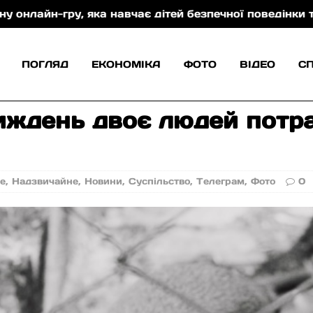
ру, яка навчає дітей безпечної поведінки та захисту
ПОГЛЯД
ЕКОНОМІКА
ФОТО
ВІДЕО
С
тиждень двоє людей потр
не
,
Надзвичайне
,
Новини
,
Суспільство
,
Телеграм
,
Фото
0