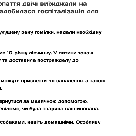
паття двічі виїжджали на
адобилася госпіталізація для
 укушену рану гомілки, надали необхідну
 10-річну дівчинку. У дитини також
у та доставила постраждалу до
 можуть призвести до запалення, а також
.
звернутися за медичною допомогою.
евідомо, чи була тварина вакцинована.
з собаками, навіть домашніми. Особливу