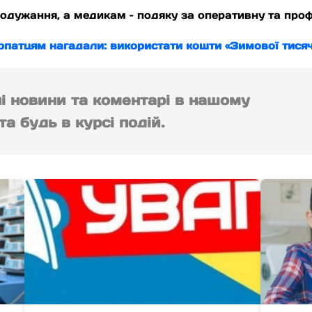
ужання, а медикам – подяку за оперативну та проф
рпатцям нагадали: використати кошти «Зимової тися
ні новини та коментарі в нашому
а будь в курсі подій.