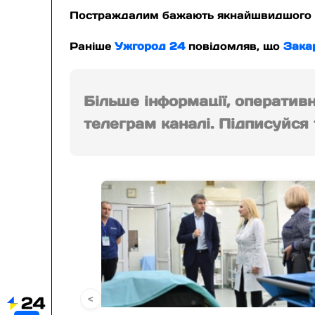
Постраждалим бажають якнайшвидшого од
Раніше
Ужгород 24
повідомляв, що
Зака
Більше інформації, оператив
телеграм каналі. Підписуйся т
<