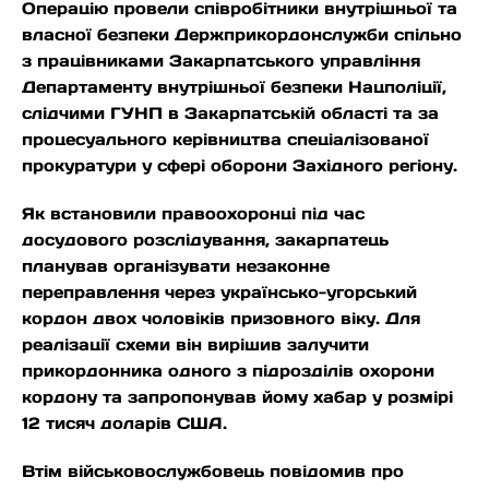
Операцію провели співробітники внутрішньої та
власної безпеки Держприкордонслужби спільно
з працівниками Закарпатського управління
Департаменту внутрішньої безпеки Нацполіції,
слідчими ГУНП в Закарпатській області та за
процесуального керівництва спеціалізованої
прокуратури у сфері оборони Західного регіону.
Як встановили правоохоронці під час
досудового розслідування, закарпатець
планував організувати незаконне
переправлення через українсько-угорський
кордон двох чоловіків призовного віку. Для
реалізації схеми він вирішив залучити
прикордонника одного з підрозділів охорони
кордону та запропонував йому хабар у розмірі
12 тисяч доларів США.
Втім військовослужбовець повідомив про