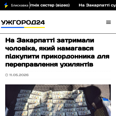
вох малолітніх сестер (відео)
На Закарпатті судит
На Закарпатті затримали
чоловіка, який намагався
підкупити прикордонника для
переправлення ухилянтів
11.05.2026