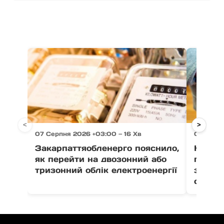
<
>
07 Серпня 2026 +03:00 — 16 Хв
07 Серпн
Закарпаттяобленерго пояснило,
На Зак
як перейти на двозонний або
пенсіо
тризонний облік електроенергії
зґвалт
сестер