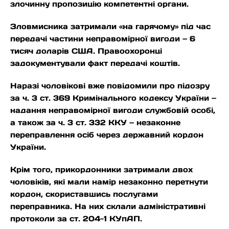
злочинну пропозицію компетентні органи.
Зловмисника затримали «на гарячому» під час
передачі частини неправомірної вигоди — 6
тисяч доларів США. Правоохоронці
задокументували факт передачі коштів.
Наразі чоловікові вже повідомили про підозру
за ч. 3 ст. 369 Кримінального кодексу України —
надання неправомірної вигоди службовій особі,
а також за ч. 3 ст. 332 ККУ — незаконне
переправлення осіб через державний кордон
України.
Крім того, прикордонники затримали двох
чоловіків, які мали намір незаконно перетнути
кордон, скориставшись послугами
переправника. На них склали адміністративні
протоколи за ст. 204-1 КУпАП.