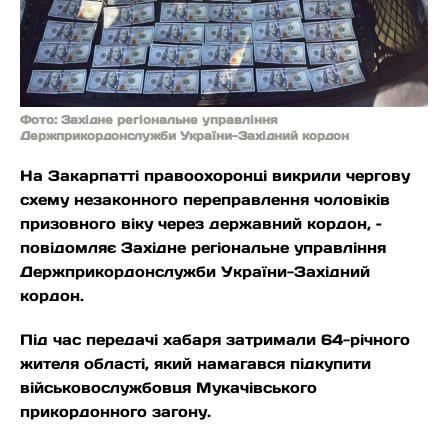
Фото: Західне регіональне управління
Держприкордонслужби України-Західний кордон
На Закарпатті правоохоронці викрили чергову
схему незаконного переправлення чоловіків
призовного віку через державний кордон, –
повідомляє Західне регіональне управління
Держприкордонслужби України-Західний
кордон.
Під час передачі хабаря затримали 64-річного
жителя області, який намагався підкупити
військовослужбовця Мукачівського
прикордонного загону.