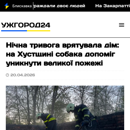
ДТП постраждали двоє людей
На Закарпатті суди
Нічна тривога врятувала дім:
на Хустщині собака допоміг
уникнути великої пожежі
20.04.2026