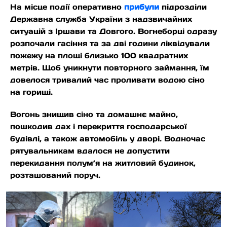
На місце події оперативно
прибули
підрозділи
Державна служба України з надзвичайних
ситуацій з Іршави та Довгого. Вогнеборці одразу
розпочали гасіння та за дві години ліквідували
пожежу на площі близько 100 квадратних
метрів. Щоб уникнути повторного займання, їм
довелося тривалий час проливати водою сіно
на горищі.
Вогонь знищив сіно та домашнє майно,
пошкодив дах і перекриття господарської
будівлі, а також автомобіль у дворі. Водночас
рятувальникам вдалося не допустити
перекидання полум’я на житловий будинок,
розташований поруч.