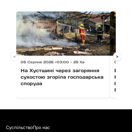
<
>
06 Серпня 2026 +03:00 — 29 Хв
06 Серп
На Хустщині через загоряння
В Ужго
сухостою згоріла господарська
Незал
споруда
благо
Fest
Суспільство
Про нас