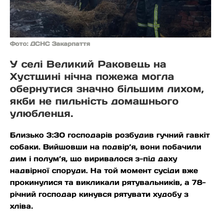
Фото: ДСНС Закарпаття
У селі Великий Раковець на
Хустщині нічна пожежа могла
обернутися значно більшим лихом,
якби не пильність домашнього
улюбленця.
Близько 3:30 господарів розбудив гучний гавкіт
собаки. Вийшовши на подвір’я, вони побачили
дим і полум’я, що виривалося з-під даху
надвірної споруди. На той момент сусіди вже
прокинулися та викликали рятувальників, а 78-
річний господар кинувся рятувати худобу з
хліва.