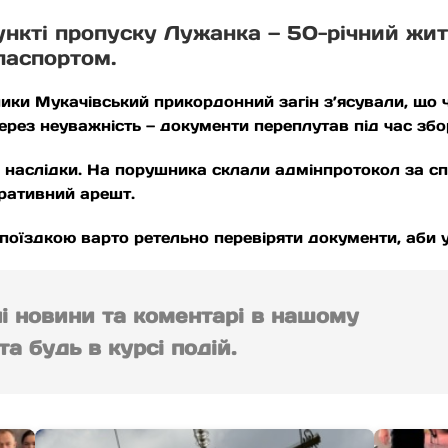
ункті пропуску Лужанка — 50-річний жи
паспортом.
ки Мукачівський прикордонний загін з’ясували, що ч
ерез неуважність — документи переплутав під час збор
і наслідки. На порушника склали адмінпротокол за с
ративний арешт.
оїздкою варто ретельно перевіряти документи, аби у
ні новини та коментарі в нашому
а будь в курсі подій.