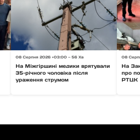
08 Серпня 2026 +03:00 — 56 Хв
08 Серп
На Міжгірщині медики врятували
На За
в
35-річного чоловіка після
про п
ураження струмом
РТЦК