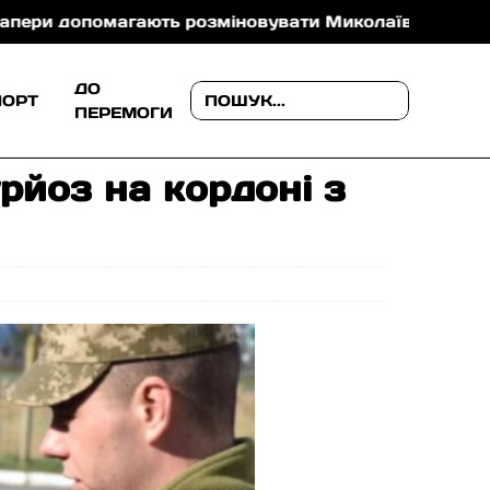
помагають розміновувати Миколаївщину (фото)
В
ДО
ПОРТ
ПЕРЕМОГИ
рйоз на кордоні з