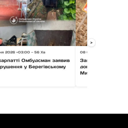
>
ня 2026 +03:00 — 56 Хв
08 Серпня 2026 +03:00 
карпатті Омбудсман заявив
Закарпатські сапе
орушення у Берегівському
допомагають розм
Миколаївщину (фо