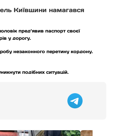
тель Київщини намагався
оловік пред’явив паспорт своєї
ів у дорогу.
пробу незаконного перетину кордону.
никнути подібних ситуацій.