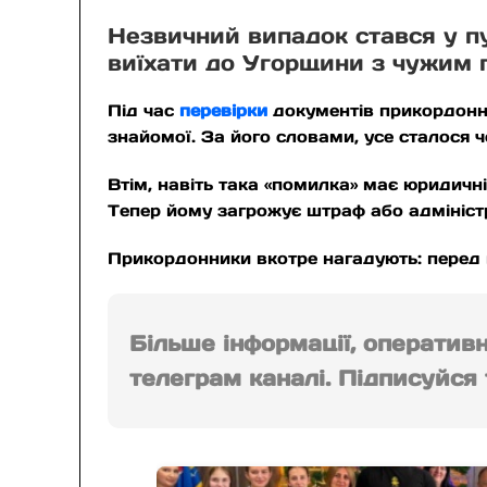
Незвичний випадок стався у п
виїхати до Угорщини з чужим 
Під час
перевірки
документів прикордонни
знайомої. За його словами, усе сталося ч
Втім, навіть така «помилка» має юридичн
Тепер йому загрожує штраф або адмініст
Прикордонники вкотре нагадують: перед п
Більше інформації, оператив
телеграм каналі. Підписуйся т