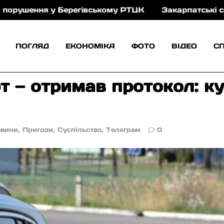
ня у Берегівському РТЦК
Закарпатські сапери до
ПОГЛЯД
ЕКОНОМІКА
ФОТО
ВІДЕО
С
 — отримав протокол: ку
овини
,
Пригоди
,
Суспільство
,
Телеграм
0