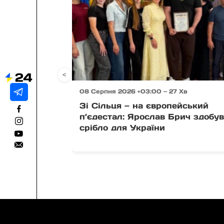
<
08 Серпня 2026 +03:00 — 27 Хв
Зі Сільця — на європейський
п’єдестал: Ярослав Брич здобу
срібло для України