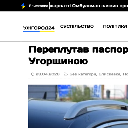
ом
На Закарпатті Омбудсман заявив про порушен
СУСПІЛЬСТВО
ПОЛІТИКА
Переплутав паспорт
Угорщиною
23.04.2026
Без категорії
,
Блискавка
,
Н