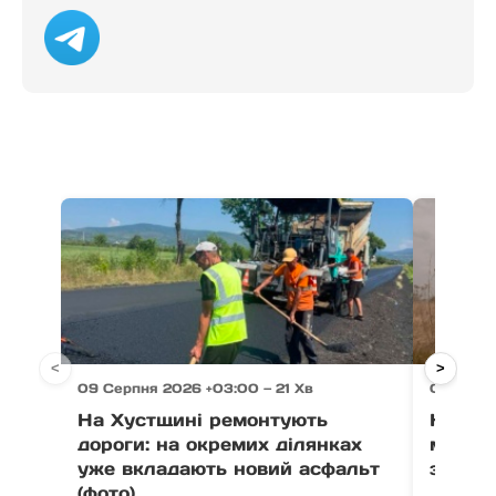
<
>
09 Серпня 2026 +03:00 — 21 Хв
09 Серпн
На Хустщині ремонтують
На Тяч
дороги: на окремих ділянках
мотоци
уже вкладають новий асфальт
зіткне
(фото)