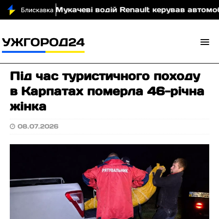
ровою
У Мукачеві водій Renault керував автомобіле
Під час туристичного походу
в Карпатах померла 46-річна
жінка
08.07.2026