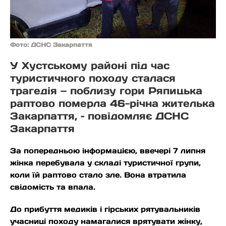
Фото: ДСНС Закарпаття
У Хустському районі під час
туристичного походу сталася
трагедія — поблизу гори Ряпицька
раптово померла 46-річна жителька
Закарпаття, – повідомляє ДСНС
Закарпаття
За попередньою інформацією, ввечері 7 липня
жінка перебувала у складі туристичної групи,
коли їй раптово стало зле. Вона втратила
свідомість та впала.
До прибуття медиків і гірських рятувальників
учасниці походу намагалися врятувати жінку,