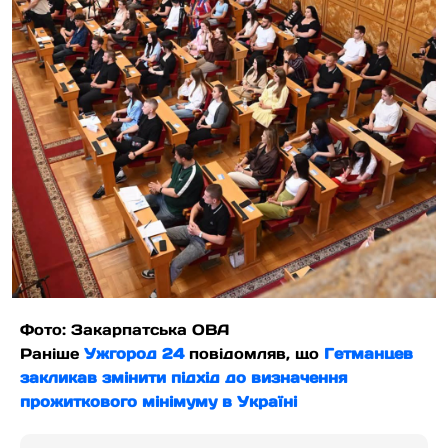
Фото: Закарпатська ОВА
Раніше
Ужгород 24
повідомляв, що
Гетманцев
закликав змінити підхід до визначення
прожиткового мінімуму в Україні