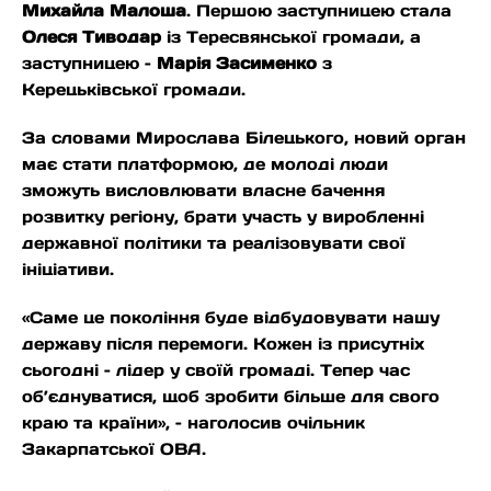
Михайла Малоша
. Першою заступницею стала
Олеся Тиводар
із Тересвянської громади, а
заступницею –
Марія Засименко
з
Керецьківської громади.
За словами Мирослава Білецького, новий орган
має стати платформою, де молоді люди
зможуть висловлювати власне бачення
розвитку регіону, брати участь у виробленні
державної політики та реалізовувати свої
ініціативи.
«Саме це покоління буде відбудовувати нашу
державу після перемоги. Кожен із присутніх
сьогодні – лідер у своїй громаді. Тепер час
об’єднуватися, щоб зробити більше для свого
краю та країни», – наголосив очільник
Закарпатської ОВА.