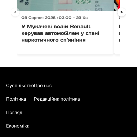
<
>
09 Серпня 2026 +03:00 — 23 Хв
09 Серпн
У Мукачеві водій Renault
Падінн
керував автомобілем у стані
мати с
наркотичного сп’яніння
нагада
Суспільство
Про нас
Політика
Редакційна політика
Погляд
Економіка