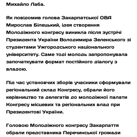
Михайло Лаба.
Як повідомив голова Закарпатської ОВА
Мирослав Білецький, ідея створення
Молодіжного конгресу виникла після зустрічі
Президента України Володимира Зеленського зі
студентами Ужгородського національного
університету. Саме тоді молодь запропонувала
започаткувати формат постійного діалогу з
владою.
Під час установчих зборів учасники сформували
регіональний склад Конгресу, обрали його
керівництво та делегатів до молодіжної палати
Конгресу місцевих та регіональних влад при
Президентові України.
Головою Молодіжного конгресу Закарпаття
обрали представника Перечинської громади