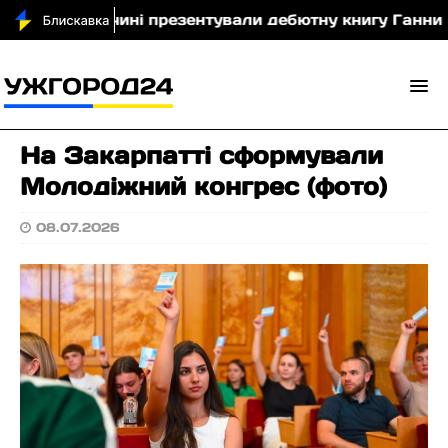
еречині презентували дебютну книгу Ганни Мегели «Ко
На Закарпатті сформували
Молодіжний конгрес (фото)
08.07.2026