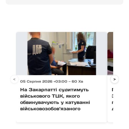
<
>
05 Серпня 2026 +03:00 — 60 Хв
05 Серп
На Закарпатті судитимуть
Після 
військового ТЦК, якого
Закар
обвинувачують у катуванні
поруш
військовозобов’язаного
дитячо