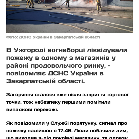
Фото: ДСНС України в Закарпатській області
В Ужгороді вогнеборці ліквідували
пожежу в одному з магазинів у
районі продовольчого ринку, –
повідомляє ДСНС України в
Закарпатській області.
Загоряння сталося вже після закриття торгової
точки, тож небезпеку першими помітили
випадкові перехожі.
Як повідомили у Службі порятунку, сигнал про
пожежу надійшов о 17:46. Люди побачили дим,
що виходив з-під покрівлі магазину, та одразу