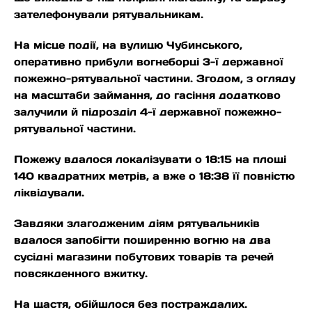
зателефонували рятувальникам.
На місце події, на вулицю Чубинського,
оперативно прибули вогнеборці 3-ї державної
пожежно-рятувальної частини. Згодом, з огляду
на масштаби займання, до гасіння додатково
залучили й підрозділ 4-ї державної пожежно-
рятувальної частини.
Пожежу вдалося локалізувати о 18:15 на площі
140 квадратних метрів, а вже о 18:38 її повністю
ліквідували.
Завдяки злагодженим діям рятувальників
вдалося запобігти поширенню вогню на два
сусідні магазини побутових товарів та речей
повсякденного вжитку.
На щастя, обійшлося без постраждалих.