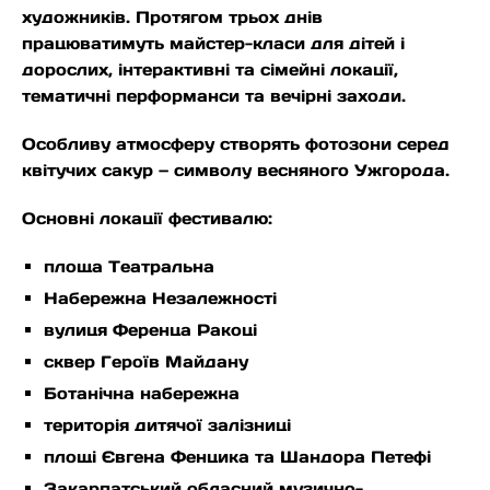
художників. Протягом трьох днів
працюватимуть майстер-класи для дітей і
дорослих, інтерактивні та сімейні локації,
тематичні перформанси та вечірні заходи.
Особливу атмосферу створять фотозони серед
квітучих сакур — символу весняного Ужгорода.
Основні локації фестивалю:
площа Театральна
Набережна Незалежності
вулиця Ференца Ракоці
сквер Героїв Майдану
Ботанічна набережна
територія дитячої залізниці
площі Євгена Фенцика та Шандора Петефі
Закарпатський обласний музично-