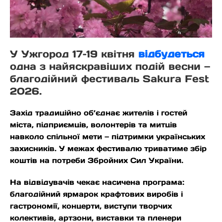
У Ужгород 17–19 квітня
відбудеться
одна з найяскравіших подій весни —
благодійний фестиваль Sakura Fest
2026.
Захід традиційно об’єднає жителів і гостей
міста, підприємців, волонтерів та митців
навколо спільної мети — підтримки українських
захисників. У межах фестивалю триватиме збір
коштів на потреби Збройних Сил України.
На відвідувачів чекає насичена програма:
благодійний ярмарок крафтових виробів і
гастрономії, концерти, виступи творчих
колективів, артзони, виставки та пленери