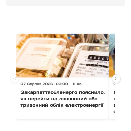
<
>
07 Серпня 2026 +03:00 — 11 Хв
07 Серпн
Закарпаттяобленерго пояснило,
На Зак
як перейти на двозонний або
пенсіо
тризонний облік електроенергії
зґвалт
сестер