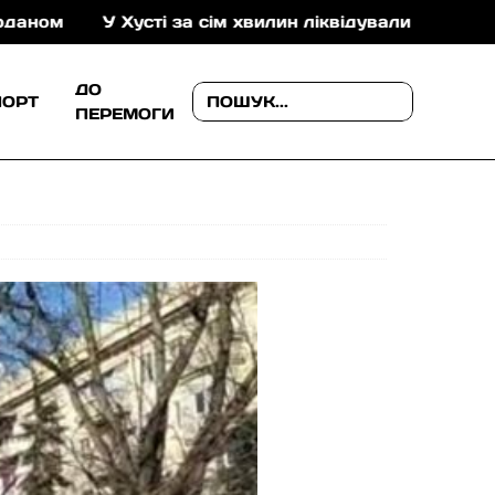
У Хусті за сім хвилин ліквідували пожежу в складськ
ДО
ПОРТ
ПЕРЕМОГИ