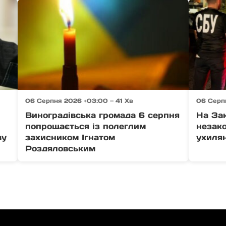
06 Серпня 2026 +03:00 — 41 Хв
06 Серп
у
Виноградівська громада 6 серпня
На Зак
попрощається із полеглим
незак
ву
захисником Ігнатом
ухилян
Роздяловським