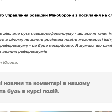
го управління розвідки Міноборони з посилання на
дію, але суть псевдореферендуму – це, все ж таки, імі
тво в цілому не дають росіянам навіть можливості іміту
о референдуму – це буде несерйозно. Я думаю, що сам
ак званих референдумів
я Юсова.
ні новини та коментарі в нашому
а будь в курсі подій.