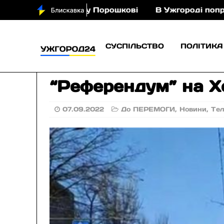
я з кіньми у Порошкові
В Ужгороді попрощаються
СУСПІЛЬСТВО
ПОЛІТИКА
“Референдум” на Х
07.09.2022
До ПЕРЕМОГИ
,
Новини
,
Те