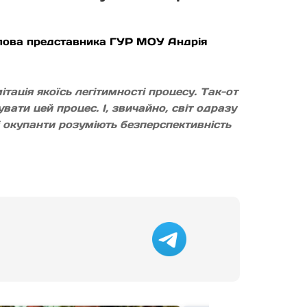
 слова представника ГУР МОУ Андрія
тація якоїсь легітимності процесу. Так-от
вати цей процес. І, звичайно, світ одразу
і окупанти розуміють безперспективність