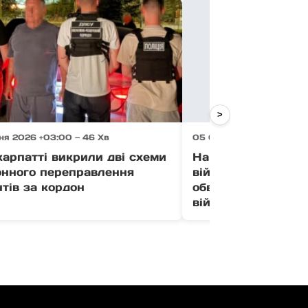
>
ня 2026 +03:00 — 46 Хв
05 Серпня 2026 +03:00 
арпатті викрили дві схеми
На Закарпатті су
онного переправлення
військового ТЦК, 
тів за кордон
обвинувачують у к
військовозобов’яз