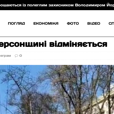
 із полеглим захисником Володимиром Йорданом
ПОГЛЯД
ЕКОНОМІКА
ФОТО
ВІДЕО
С
ерсонщині відміняється
леграм
0