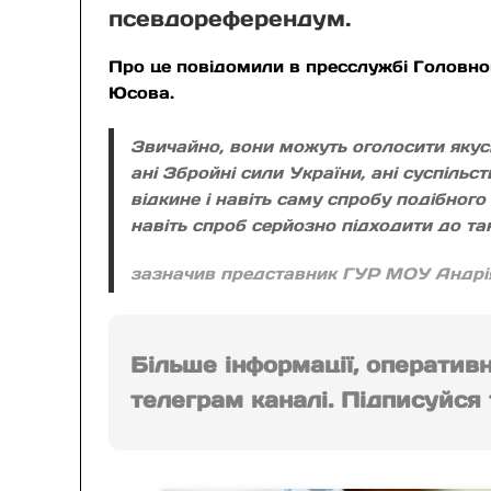
псевдореферендум.
Про це повідомили в пресслужбі Головно
Юсова.
Звичайно, вони можуть оголосити якусь 
ані Збройні сили України, ані суспільс
відкине і навіть саму спробу подібног
навіть спроб серйозно підходити до т
зазначив представник ГУР МОУ Андрі
Більше інформації, оператив
телеграм каналі. Підписуйся т