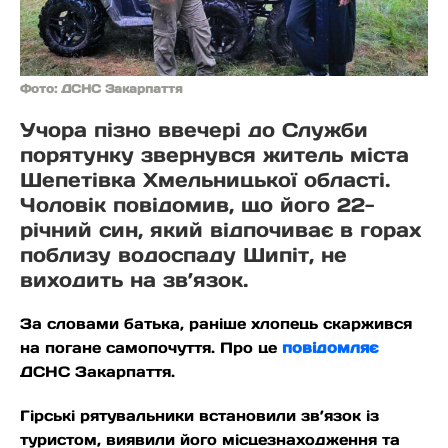
Фото: ДСНС Закарпаття
Учора пізно ввечері до Служби
порятунку звернувся житель міста
Шепетівка Хмельницької області.
Чоловік повідомив, що його 22-
річний син, який відпочиває в горах
поблизу водоспаду Шипіт, не
виходить на зв’язок.
За словами батька, раніше хлопець скаржився
на погане самопочуття. Про це
повідомляє
ДСНС Закарпаття.
Гірські рятувальники встановили зв’язок із
туристом, виявили його місцезнаходження та