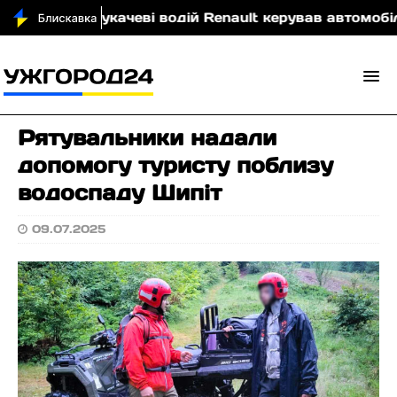
вою
У Мукачеві водій Renault керував автомобілем 
Рятувальники надали
допомогу туристу поблизу
водоспаду Шипіт
09.07.2025