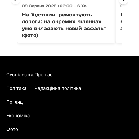
<
>
09 Серпня 2026 +03:00 — 6 Хв
09 Серп
На Хустщині ремонтують
На Тяч
дороги: на окремих ділянках
мотоци
уже вкладають новий асфальт
зіткне
(фото)
Суспільство
Про нас
Політика
Редакційна політика
Погляд
Економіка
Фото