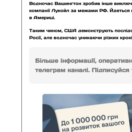
Водночас Вашингтон зробив інше виключе
компанії Лукойл за межами РФ. Йдеться п
в Америці.
Таким чином, США демонструють послідовн
Росії, але водночас уникаючи різких крок
Більше інформації, оператив
телеграм каналі. Підписуйся т