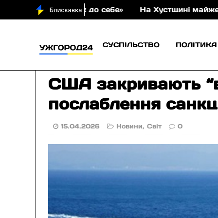
 «Подорож до себе»
На Хустщині майже 11 годин г
СУСПІЛЬСТВО
ПОЛІТИКА
США закривають “ві
послаблення санкц
15.04.2026
Новини
,
Світ
0