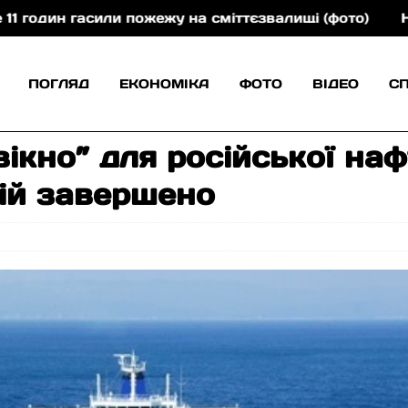
асили пожежу на сміттєзвалищі (фото)
На Закарпат
ПОГЛЯД
ЕКОНОМІКА
ФОТО
ВІДЕО
С
кно” для російської наф
ій завершено