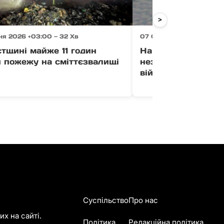
>
ня 2026 +03:00 — 32 Хв
07 Серпня 2026 +03:00 
тщині майже 11 годин
На Закарпатті ви
и пожежу на сміттєзвалищі
незаконного викл
військового обліку
Суспільство
Про нас
х на сайті.
Політика
Редакційна політика