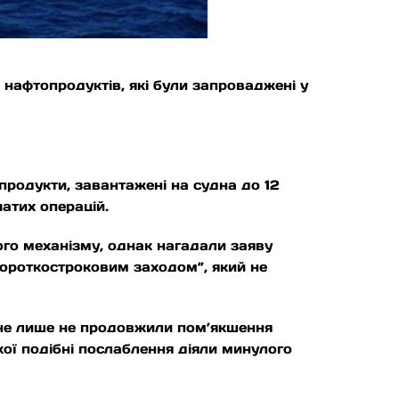
нафтопродуктів, які були запроваджені у
продукти, завантажені на судна до 12
атих операцій.
ого механізму, однак нагадали заяву
короткостроковим заходом”, який не
 не лише не продовжили пом’якшення
кої подібні послаблення діяли минулого