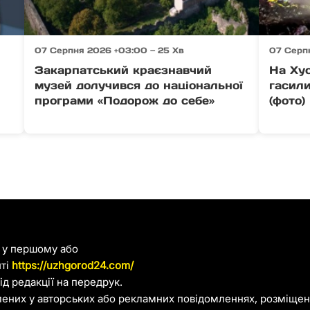
07 Серпня 2026 +03:00 — 25 Хв
07 Серп
Закарпатський краєзнавчий
На Хус
музей долучився до національної
гасил
програми «Подорож до себе»
(фото)
я у першому або
йті
https://uzhgorod24.com/
д редакції на передрук.
лених у авторських або рекламних повідомленнях, розміщени