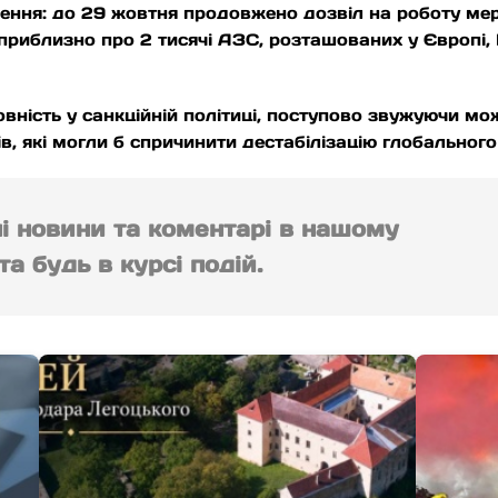
ння: до 29 жовтня продовжено дозвіл на роботу мере
риблизно про 2 тисячі АЗС, розташованих у Європі, 
ість у санкційній політиці, поступово звужуючи мож
ів, які могли б спричинити дестабілізацію глобальног
ні новини та коментарі в нашому
а будь в курсі подій.