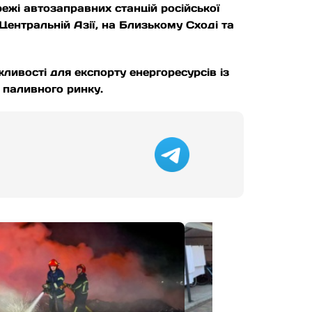
жі автозаправних станцій російської
Центральній Азії, на Близькому Сході та
ливості для експорту енергоресурсів із
о паливного ринку.