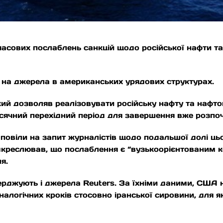
сових послаблень санкцій щодо російської нафти та 
м на джерела в американських урядових структурах.
кий дозволяв реалізовувати російську нафту та нафто
сячний перехідний період для завершення вже розпоч
дповіли на запит журналістів щодо подальшої долі ць
ідкреслював, що послаблення є “вузькоорієнтованим 
я.
верджують і джерела Reuters. За їхніми даними, США
налогічних кроків стосовно іранської сировини, для я