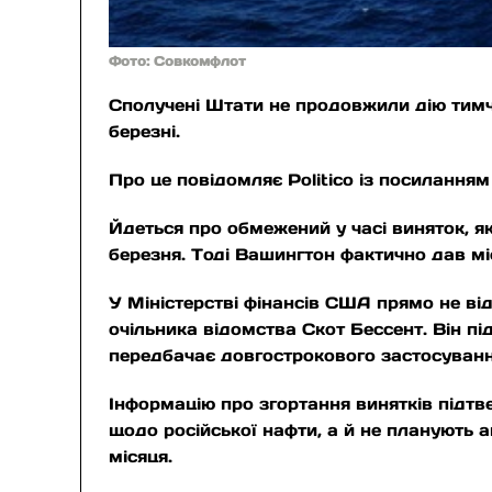
Фото: Совкомфлот
Сполучені Штати не продовжили дію тимча
березні.
Про це повідомляє Politico із посилання
Йдеться про обмежений у часі виняток, я
березня. Тоді Вашингтон фактично дав мі
У Міністерстві фінансів США прямо не ві
очільника відомства Скот Бессент. Він п
передбачає довгострокового застосуванн
Інформацію про згортання винятків підт
щодо російської нафти, а й не планують а
місяця.