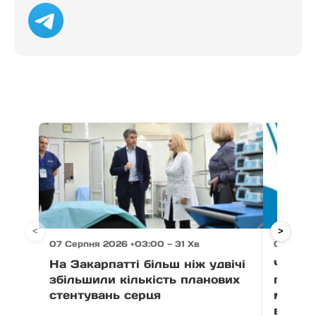
<
>
07 Серпня 2026 +03:00 — 31 Хв
07 Серпн
На Закарпатті більш ніж удвічі
Через 
збільшили кількість планових
право
стентувань серця
можут
води в