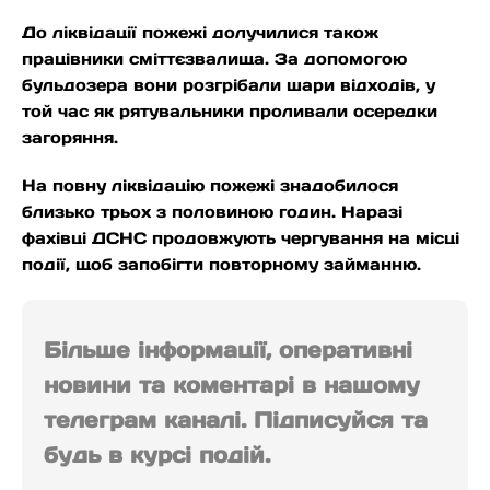
До ліквідації пожежі долучилися також
працівники сміттєзвалища. За допомогою
бульдозера вони розгрібали шари відходів, у
той час як рятувальники проливали осередки
загоряння.
На повну ліквідацію пожежі знадобилося
близько трьох з половиною годин. Наразі
фахівці ДСНС продовжують чергування на місці
події, щоб запобігти повторному займанню.
Більше інформації, оперативні
новини та коментарі в нашому
телеграм каналі. Підписуйся та
будь в курсі подій.