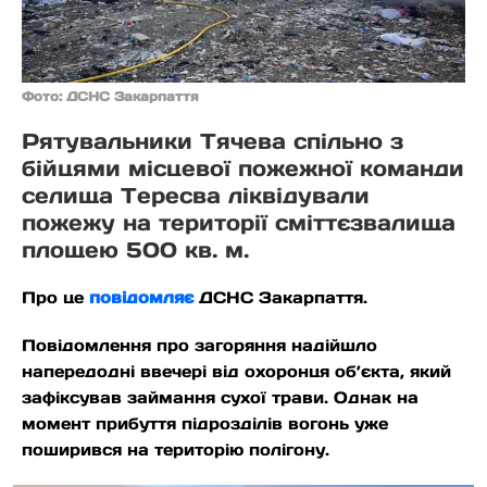
Фото: ДСНС Закарпаття
Рятувальники Тячева спільно з
бійцями місцевої пожежної команди
селища Тересва ліквідували
пожежу на території сміттєзвалища
площею 500 кв. м.
Про це
повідомляє
ДСНС Закарпаття.
Повідомлення про загоряння надійшло
напередодні ввечері від охоронця об’єкта, який
зафіксував займання сухої трави. Однак на
момент прибуття підрозділів вогонь уже
поширився на територію полігону.