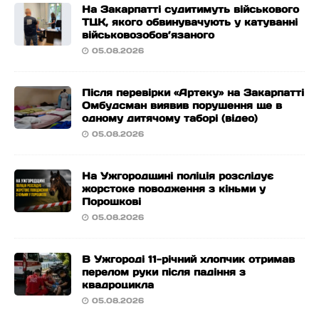
На Закарпатті судитимуть військового
ТЦК, якого обвинувачують у катуванні
військовозобов’язаного
05.08.2026
Після перевірки «Артеку» на Закарпатті
Омбудсман виявив порушення ще в
одному дитячому таборі (відео)
05.08.2026
На Ужгородщині поліція розслідує
жорстоке поводження з кіньми у
Порошкові
05.08.2026
В Ужгороді 11-річний хлопчик отримав
перелом руки після падіння з
квадроцикла
05.08.2026