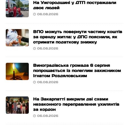
На Ужгородщині у ДТП постраждали
двоє людей
06.08.2026
ВПО можуть повернути частину коштів
за оренду житла: у ДПС пояснили, як
отримати податкову знижку
06.08.2026
Виноградівська громада 6 серпня
попрощається із полеглим захисником
Ігнатом Роздяловським
06.08.2026
На Закарпатті викрили дві схеми
незаконного переправлення ухилянтів
за кордон
06.08.2026