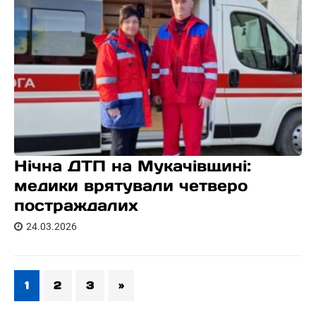
Нічна ДТП на Мукачівщині:
медики врятували четверо
постраждалих
24.03.2026
1
2
3
»