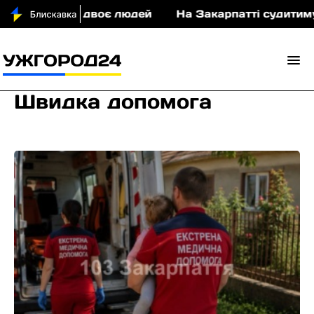
 двоє людей
На Закарпатті судитимуть військовог
Швидка допомога