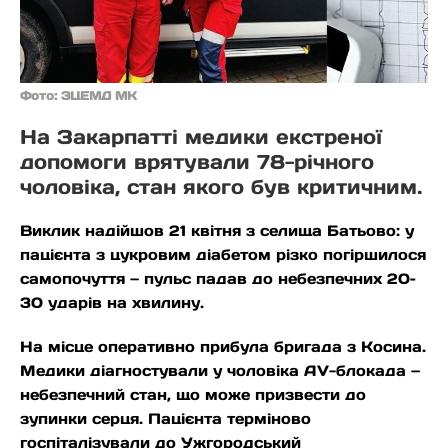
Фото: ЗЦЕМД МК
На Закарпатті медики екстреної
допомоги врятували 78-річного
чоловіка, стан якого був критичним.
Виклик надійшов 21 квітня з селища Батьово: у
пацієнта з цукровим діабетом різко погіршилося
самопочуття — пульс падав до небезпечних 20–
30 ударів на хвилину.
На місце оперативно прибула бригада з Косина.
Медики діагностували у чоловіка AV-блокада —
небезпечний стан, що може призвести до
зупинки серця. Пацієнта терміново
госпіталізували до Ужгородський