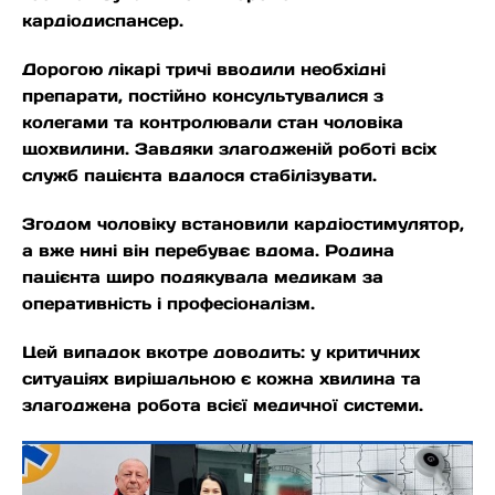
кардіодиспансер.
Дорогою лікарі тричі вводили необхідні
препарати, постійно консультувалися з
колегами та контролювали стан чоловіка
щохвилини. Завдяки злагодженій роботі всіх
служб пацієнта вдалося стабілізувати.
Згодом чоловіку встановили кардіостимулятор,
а вже нині він перебуває вдома. Родина
пацієнта щиро подякувала медикам за
оперативність і професіоналізм.
Цей випадок вкотре доводить: у критичних
ситуаціях вирішальною є кожна хвилина та
злагоджена робота всієї медичної системи.