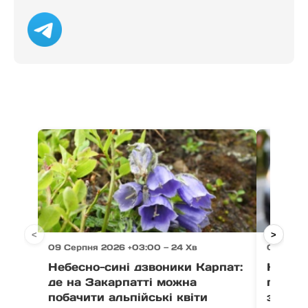
<
>
09 Серпня 2026 +03:00 — 24 Хв
09 Серп
Небесно-сині дзвоники Карпат:
Козулі
де на Закарпатті можна
прико
побачити альпійські квіти
зафікс