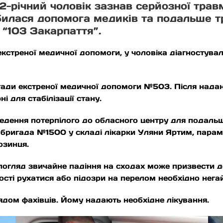
2-річний чоловік зазнав серйозної трав
илася допомога медиків та подальше т
 “103 Закарпаття”.
кстреної медичної допомоги, у чоловіка діагностува
ади екстреної медичної допомоги №503. Після надан
і для стабілізації стану.
едення потерпілого до обласного центру для подальш
 бригада №1500 у складі лікарки Уляни Яртим, пара
озинця.
огляд звичайне падіння на сходах може призвести до
вості рухатися або підозри на перелом необхідно нег
ядом фахівців. Йому надають необхідне лікування.