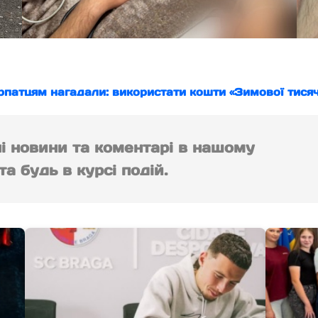
рпатцям нагадали: використати кошти «Зимової тися
ні новини та коментарі в нашому
а будь в курсі подій.