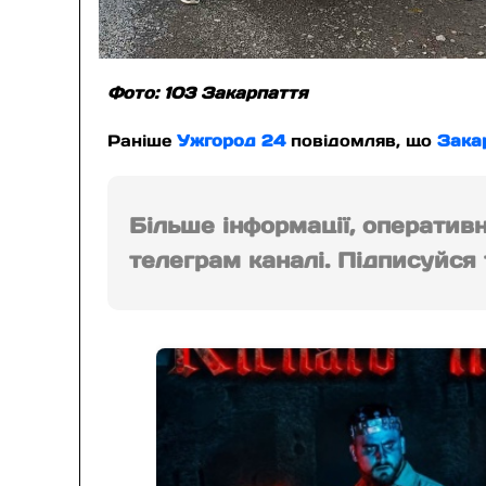
Фото: 103 Закарпаття
Раніше
Ужгород 24
повідомляв, що
Зака
Більше інформації, оператив
телеграм каналі. Підписуйся т