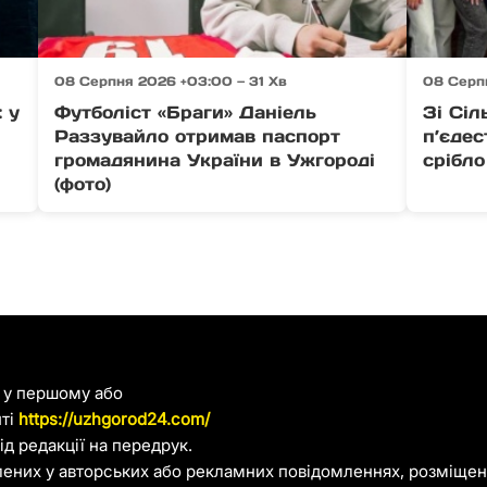
08 Серпня 2026 +03:00 — 31 Хв
08 Серп
: у
Футболіст «Браги» Даніель
Зі Сіл
Раззувайло отримав паспорт
п’єдес
громадянина України в Ужгороді
срібло
(фото)
я у першому або
йті
https://uzhgorod24.com/
д редакції на передрук.
лених у авторських або рекламних повідомленнях, розміщени