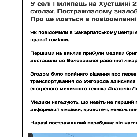
У селі Пилипець на Хустщині 2
сходах. Постраждалому знадоб
Про це йдеться в повідомленні
Як повідомили в Закарпатському центрі е
правої гомілки.
Першими на виклик прибули медики бриг
доставили до Воловецької районної лікарн
Згодом було прийнято рішення про перев
транспортування до Ужгорода здійснила
екстреного медичного техніка Анатолія Л
Медики нагадують, що навіть на перший п
деформації кінцівки, кровотечі, неможли
Наразі постраждалий перебуває під нагл