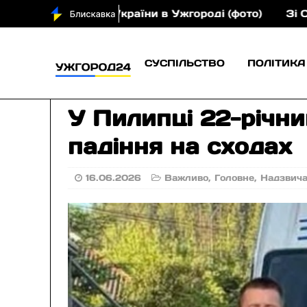
на України в Ужгороді (фото)
Зі Сільця — на євр
СУСПІЛЬСТВО
ПОЛІТИКА
У Пилипці 22-річни
падіння на сходах
16.06.2026
Важливо
,
Головне
,
Надзвич