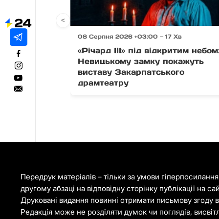
<
08 Серпня 2026 +03:00 — 17 Хв
«Річард ІІІ» під відкритим небом
Невицькому замку покажуть
виставу Закарпатського
драмтеатру
Передрук матеріалів – тільки за умови гіперпосиланн
другому абзаці на відповідну сторінку публікації на са
Друковані видання повинні отримати письмову згоду ві
Редакція може не розділяти думок чи поглядів, висвіт