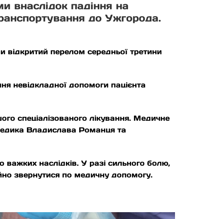
ми внаслідок падіння на
ранспортування до Ужгорода.
ли відкритий перелом середньої третини
ня невідкладної допомоги пацієнта
ого спеціалізованого лікування. Медичне
медика Владислава Романця та
 важких наслідків. У разі сильного болю,
айно звернутися по медичну допомогу.