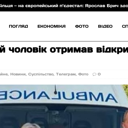
опейський п’єдестал: Ярослав Брич здобув срібло для 
ПОГЛЯД
ЕКОНОМІКА
ФОТО
ВІДЕО
С
й чоловік отримав відкр
айне
,
Новини
,
Суспільство
,
Телеграм
,
Фото
0