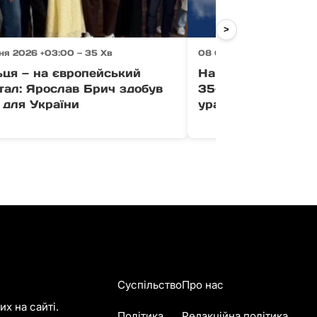
>
ня 2026 +03:00 — 35 Хв
08 Серпня 2026 +03:00 
ьця — на європейський
На Міжгірщині ме
тал: Ярослав Брич здобув
35-річного чоловік
 для України
ураження струмо
Суспільство
Про нас
х на сайті.
Політика
Редакційна політика