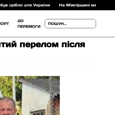
України
На Міжгірщині медики врятували 35-річно
ДО
ПОРТ
ПЕРЕМОГИ
итий перелом після