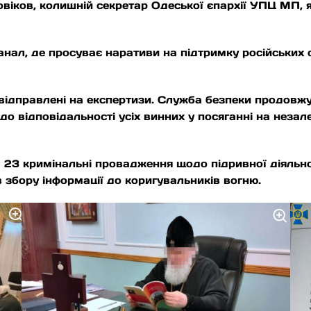
овіков, колишній секретар Одеської єпархії УПЦ МП, 
нал, де просуває наративи на підтримку російських 
и відправлені на експертизи. Служба безпеки продовж
 відповідальності усіх винних у посяганні на незалеж
а 23 кримінальні провадження щодо підривної діяльн
в збору інформації до коригувальників вогню.