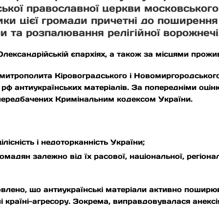
нської православної церкви московськог
ки цієї громади причетні до поширення
ни та розпалювання релігійної ворожнечі
лександрійській єпархіях, а також за місцями прожи
 митрополита Кіровоградського і Новомиргородськог
 рф антиукраїнських матеріалів. За попередніми оцінк
передбачених Кримінальним кодексом України.
цілісність і недоторканність України;
ромадян залежно від їх расової, національної, регіона
влено, що антиукраїнські матеріали активно поширюв
ні країні-агресору. Зокрема, виправдовувалася анекс