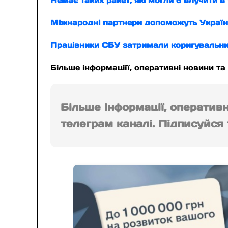
Немає таких ракет, які могли б влучити в
Міжнародні партнери допоможуть Україні
Працівники СБУ затримали коригувальни
Більше інформаціїї, оперативні новини та
Більше інформації, оператив
телеграм каналі. Підписуйся т