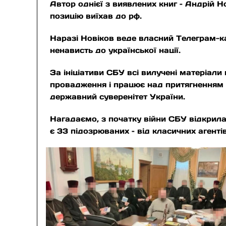
Автор однієї з виявлених книг – Андрій Н
позицію виїхав до рф.
Наразі Новіков веде власний Телеграм-ка
ненависть до української нації.
За ініціативи СБУ всі вилучені матеріал
провадження і працює над притягненням до
державний суверенітет України.
Нагадаємо, з початку війни СБУ відкрил
є 33 підозрюваних – від класичних агенті