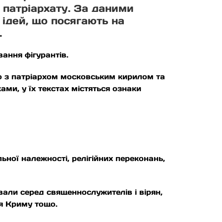
о патріархату. За даними
 ідей, що посягають на
.
вання фігурантів.
о з патріархом московським кирилом та
ами, у їх текстах містяться ознаки
льної належності, релігійних переконань,
али серед священнослужителів і вірян,
ія Криму тощо.