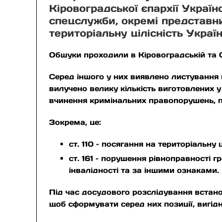
Кіровоградської єпархії Украї
спецслужби, окремі представни
територіальну цілісність Украї
Обшуки проходили в Кіровоградській та О
Серед іншого у них виявлено листування
вилучено велику кількість виготовлених у
вчинення кримінальних правопорушень, 
Зокрема, це:
ст. 110 – посягання на територіальну 
ст. 161 – порушення рівноправності г
інвалідності та за іншими ознаками.
Під час досудового розслідування встано
щоб сформувати серед них позиції, вигід