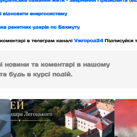
 українське бажання жити – звернення Президента (ві
 відновити енергосистему
ка ракетних ударів по Бахмуту
 коментарі в телеграм каналі
Ужгород24
Підписуйся т
ні новини та коментарі в нашому
а будь в курсі подій.