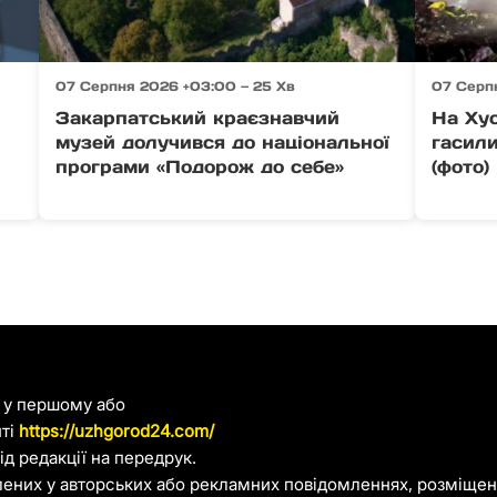
07 Серпня 2026 +03:00 — 25 Хв
07 Серпн
Закарпатський краєзнавчий
На Хус
музей долучився до національної
гасил
програми «Подорож до себе»
(фото)
я у першому або
йті
https://uzhgorod24.com/
д редакції на передрук.
лених у авторських або рекламних повідомленнях, розміщени