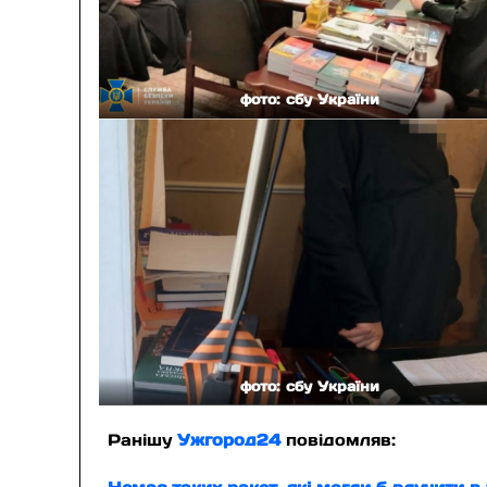
фото: сбу України
фото: сбу України
Ранішу
Ужгород24
повідомляв: