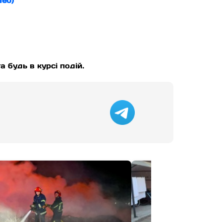
део)
а будь в курсі подій.