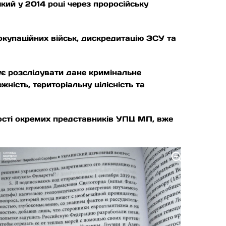
який у 2014 році через проросійську
окупаційних військ, дискредитацію ЗСУ та
ує розслідувати дане кримінальне
ність, територіальну цілісність та
ості окремих представників УПЦ МП, вже