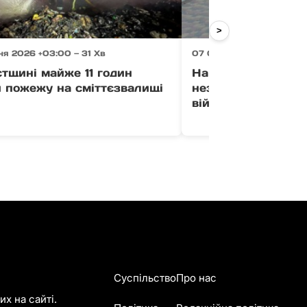
>
я 2026 +03:00 — 31 Хв
07 Серпня 2026 +03:00 
тщині майже 11 годин
На Закарпатті ви
и пожежу на сміттєзвалищі
незаконного викл
військового обліку
Суспільство
Про нас
х на сайті.