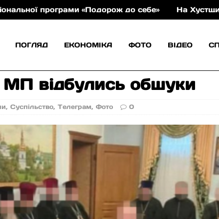
ми «Подорож до себе»
На Хустщині майже 11 годин
ПОГЛЯД
ЕКОНОМІКА
ФОТО
ВІДЕО
С
 МП відбулись обшуки
ни
,
Суспільство
,
Телеграм
,
Фото
0