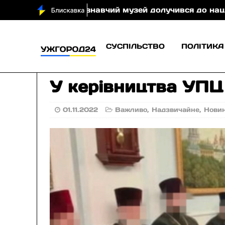
раєзнавчий музей долучився до національної програ
СУСПІЛЬСТВО
ПОЛІТИКА
У керівництва УПЦ
01.11.2022
Важливо
,
Надзвичайне
,
Нови