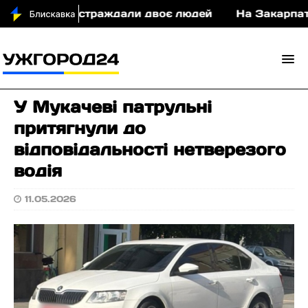
і у ДТП постраждали двоє людей
На Закарпатті 
У Мукачеві патрульні
притягнули до
відповідальності нетверезого
водія
11.05.2026