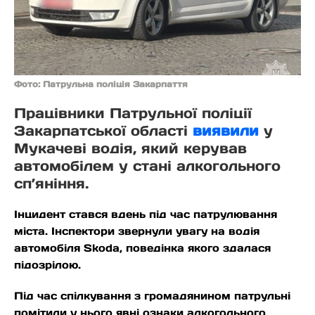
Фото: Патрульна поліція Закарпаття
Працівники Патрульної поліції
Закарпатської області
виявили
у
Мукачеві водія, який керував
автомобілем у стані алкогольного
сп’яніння.
Інцидент стався вдень під час патрулювання
міста. Інспектори звернули увагу на водія
автомобіля Skoda, поведінка якого здалася
підозрілою.
Під час спілкування з громадянином патрульні
помітили у нього явні ознаки алкогольного