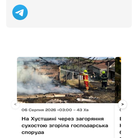
<
>
06 Серпня 2026 +03:00 — 43 Хв
06 Серп
На Хустщині через загоряння
В Ужго
сухостою згоріла господарська
Незал
споруда
благо