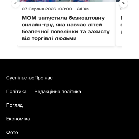
<
>
07 Серпня 2026 +03:00 — 24 Хв
07 Серпн
МОМ запустила безкоштовну
Ветер
онлайн-гру, яка навчає дітей
отрима
безпечної поведінки та захисту
розвит
від торгівлі людьми
Суспільство
Про нас
Політика
Редакційна політика
Погляд
Економіка
Фото