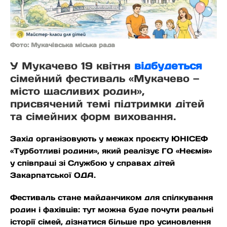
Фото: Мукачівська міська рада
У Мукачево 19 квітня
відбудеться
сімейний фестиваль «Мукачево —
місто щасливих родин»,
присвячений темі підтримки дітей
та сімейних форм виховання.
Захід організовують у межах проєкту ЮНІСЕФ
«Турботливі родини», який реалізує ГО «Неємія»
у співпраці зі Службою у справах дітей
Закарпатської ОДА.
Фестиваль стане майданчиком для спілкування
родин і фахівців: тут можна буде почути реальні
історії сімей, дізнатися більше про усиновлення