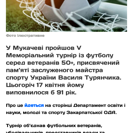
Фото ілюстративне
У Мукачеві пройшов V
Меморіальний турнір із футболу
серед ветеранів 50+, присвячений
пам’яті заслуженого майстра
спорту України Василя Турянчика.
Цьогоріч 17 квітня йому
виповнилося б 91 рік.
Про це
йдеться
на сторінці Департамент освіти і
науки, молоді та спорту Закарпатської ОДА.
Турнір об’єднав футбольних ветеранів,
уболівальників, представників влади та