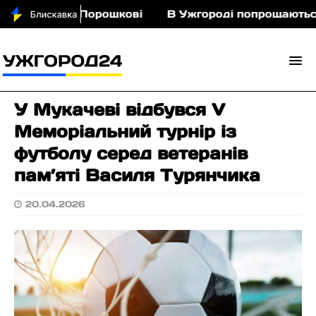
 кіньми у Порошкові
В Ужгороді попрощаються і
У Мукачеві відбувся V
Меморіальний турнір із
футболу серед ветеранів
пам’яті Василя Турянчика
20.04.2026