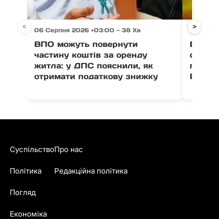
<
>
06 Серпня 2026 +03:00 — 38 Хв
06 Серп
ВПО можуть повернути
Виногр
частину коштів за оренду
серпня
житла: у ДПС пояснили, як
полегл
отримати податкову знижку
Роздя
Суспільство
Про нас
Політика
Редакційна політика
Погляд
Економіка