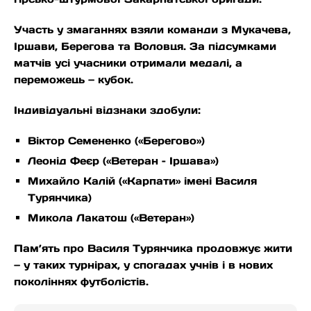
Участь у змаганнях взяли команди з Мукачева,
Іршави, Берегова та Воловця. За підсумками
матчів усі учасники отримали медалі, а
переможець — кубок.
Індивідуальні відзнаки здобули:
Віктор Семененко («Берегово»)
Леонід Феєр («Ветеран – Іршава»)
Михайло Калій («Карпати» імені Василя
Турянчика)
Микола Лакатош («Ветеран»)
Пам’ять про Василя Турянчика продовжує жити
— у таких турнірах, у спогадах учнів і в нових
поколіннях футболістів.