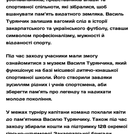
спортивної спільноти, які зібралися, щоб
вшанувати пам’ять видатного земляка. Василь
Турянчик залишив вагомий слід в історії
закарпатського та українського футболу, ставши
символом професіоналізму, мужності й
відданості спорту.
Під час заходу учасники мали змогу
ознайомитися з музеєм Василя Турянчика, який
функціонує на базі місцевої дитячо-юнацької
спортивної школи. Його створили завдяки
зусиллям рідних і учнів спортсмена, аби
зберегти пам’ять про легенду та надихати
молоде покоління.
У межах турніру капітани команд поклали квіти
до пам’ятника Василю Турянчику. Також під час
заходу збирали кошти на підтримку 128 окремої
гірсько-штурмової Закарпатської бригади.