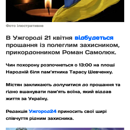
Фото ілюстративне
В Ужгороді 21 квітня
відбудеться
прощання із полеглим захисником,
прикордонником Роман Самолюк.
Чин похорону розпочнеться о 13:00 на площі
Народній біля пам’ятника Тарасу Шевченку.
Містян закликають долучитися до прощання та
гідно вшанувати пам’ять воїна, який віддав
життя за Україну.
Редакція
Ужгород24
приносить свої щирі
співчуття рідним захисника.