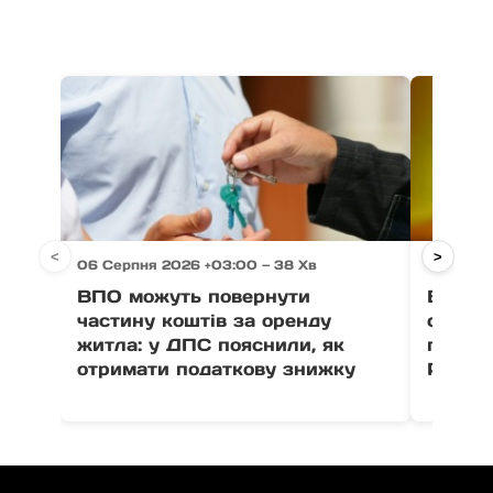
<
>
06 Серпня 2026 +03:00 — 38 Хв
06 Серп
ВПО можуть повернути
Виногр
частину коштів за оренду
серпня
житла: у ДПС пояснили, як
полегл
отримати податкову знижку
Роздя