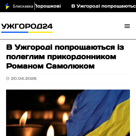
кіньми у Порошкові
В Ужгороді попрощаються із
В Ужгороді попрощаються із
полеглим прикордонником
Романом Самолюком
20.04.2026