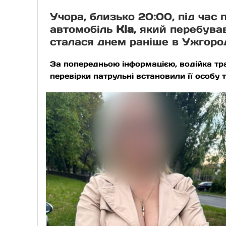
Учора, близько 20:00, під час
автомобіль
Kia
, який перебува
сталася днем раніше в Ужгород
За попередньою інформацією, водійка тра
перевірки патрульні встановили її особу