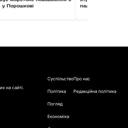
 у Порошкові
падіння з квадроц
Суспільство
Про нас
х на сайті.
Політика
Редакційна політика
Погляд
Економіка