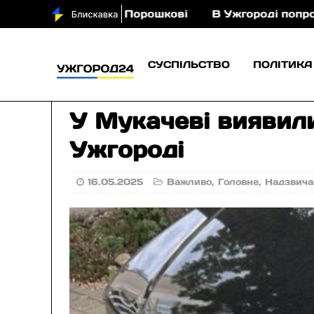
іньми у Порошкові
В Ужгороді попрощаються із 
СУСПІЛЬСТВО
ПОЛІТИКА
У Мукачеві виявили
Ужгороді
16.05.2025
Важливо
,
Головне
,
Надзвича