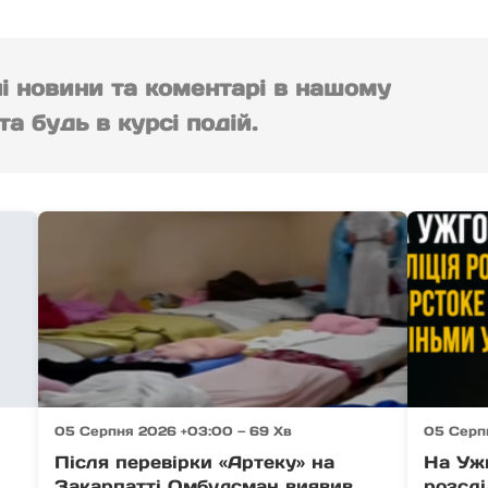
ні новини та коментарі в нашому
а будь в курсі подій.
05 Серпня 2026 +03:00 — 69 Хв
05 Серп
Після перевірки «Артеку» на
На Уж
Закарпатті Омбудсман виявив
розсл