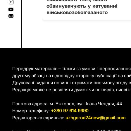
обвинувачують у катуванні
військовозобов’язаного
Передрук матеріалів – тільки за умови гіперпосиланн
другому абзаці на відповідну сторінку публікації на са
Друковані видання повинні отримати письмову згоду ві
Редакція може не розділяти думок чи поглядів, висвіт
Поштова адреса: м. Ужгород, вул. Івана Чендея, 44
Номер телефону:
+380 97 614 9990
Редакторська скринька:
uzhgorod24new@gmail.com