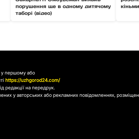
порушення ще в одному дитячому
кіньми
таборі (відео)
я у першому або
йті
https://uzhgorod24.com/
д редакції на передрук.
лених у авторських або рекламних повідомленнях, розміщени