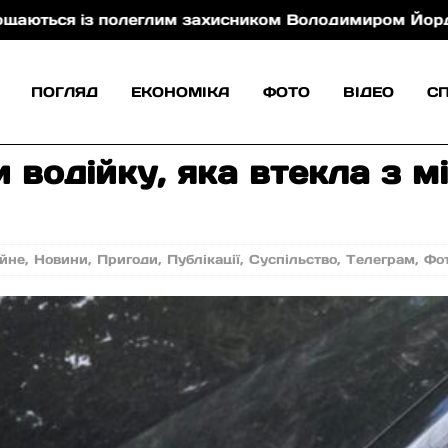
полеглим захисником Володимиром Йорданом
У Х
ПОГЛЯД
ЕКОНОМІКА
ФОТО
ВІДЕО
С
 водійку, яка втекла з м
йне
,
Новини
,
Пригоди
,
Публікації
,
Суспільство
,
Телеграм
,
Фо