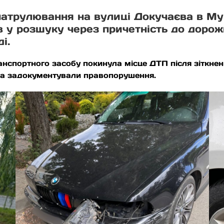
 патрулювання на вулиці Докучаєва в Му
в у розшуку через причетність до дорож
і.
нспортного засобу покинула місце ДТП після зіткнен
 та задокументували правопорушення.