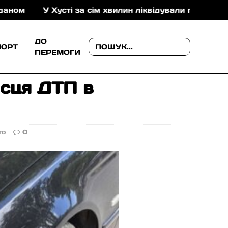
усті за сім хвилин ліквідували пожежу в складській н
ДО
ПОРТ
ПЕРЕМОГИ
ісця ДТП в
то
0