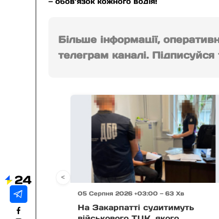
— обов’язок кожного водія!
Більше інформації, оператив
телеграм каналі. Підписуйся т
<
05 Серпня 2026 +03:00 — 63 Хв
На Закарпатті судитимуть
військового ТЦК, якого