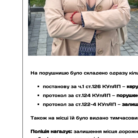
На порушницю було складено одразу кіль
постанову за ч.1 ст.126 КУпАП —
керу
протокол за ст.124 КУпАП —
порушен
протокол за ст.122-4 КУпАП —
залиш
Також на місці їй було видано тимчасов
Поліція нагадує:
залишення місця дорожньо