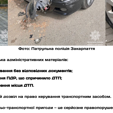
Фото: Патрульна поліція Закарпаття
ка адміністративних матеріалів:
вання без відповідних документів
;
ня ПДР, що спричинило ДТП
;
ення місця ДТП
.
ий дозвіл на право керування транспортним засобом.
-транспортної пригоди — це серйозне правопорушення