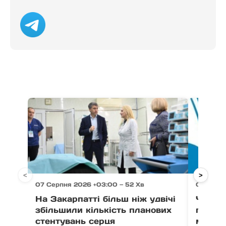
<
>
07 Серпня 2026 +03:00 — 52 Хв
07 Серпн
На Закарпатті більш ніж удвічі
Через 
збільшили кількість планових
право
стентувань серця
можут