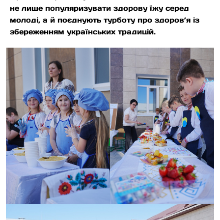
не лише популяризувати здорову їжу серед
молоді, а й поєднують турботу про здоров’я із
збереженням українських традицій.