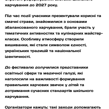
харчування до 2027 року.
Під час події учасники презентували корисні та
смачні страви, знайомилися з основами
збалансованого харчування, брали участь у
тематичних активностях та кулінарних майстер-
класах. Особливу атмосферу створили
вишиванки, які стали символом єдності,
українських традицій та національної
ідентичності.
До фестивалю долучилися представники
освітньої сфери та медичної галузі, які
наголосили на важливості формування
правильних харчових звичок у дітей та
дотримання сучасних стандартів шкільного
харчування.
Організатори кажуть: такі заходи допомагають