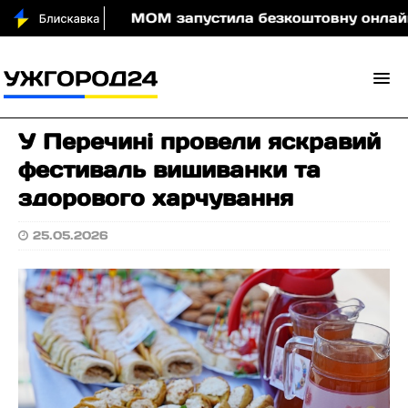
и вночі
МОМ запустила безкоштовну онлайн-гру, я
У Перечині провели яскравий
фестиваль вишиванки та
здорового харчування
25.05.2026