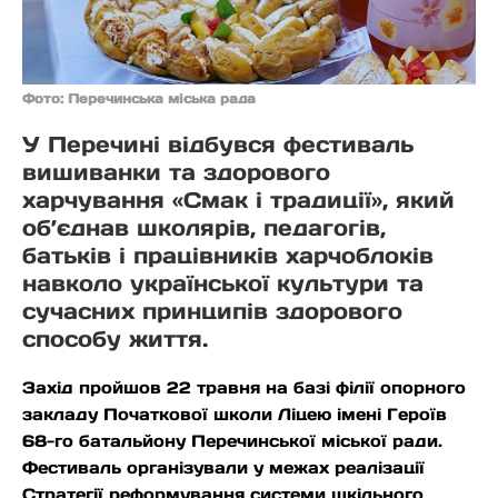
Фото: Перечинська міська рада
У Перечині відбувся фестиваль
вишиванки та здорового
харчування «Смак і традиції», який
об’єднав школярів, педагогів,
батьків і працівників харчоблоків
навколо української культури та
сучасних принципів здорового
способу життя.
Захід пройшов 22 травня на базі філії опорного
закладу Початкової школи Ліцею імені Героїв
68-го батальйону Перечинської міської ради.
Фестиваль організували у межах реалізації
Стратегії реформування системи шкільного