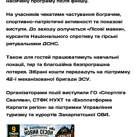
насичену програму після фінішу.
На учасників чекатиме частування бограчем,
спортивно-патріотичні активності та показові
виступи. До заходу долучаться «Лісові мавки»,
курсанти Національного спротиву та гірські
рятувальники ДСНС.
Також для гостей працюватимуть навчальні
локації, тир та благодійна безпрограшна
лотерея. Зібрані кошти передадуть на підтримку
42-ї механізованої бригади ЗСУ.
Організаторами події виступили ГО «Спортліга
Свалява», СТФК НУХТ та «Екоплатформа
Карпати регіон» за підтримки Управління
туризму та курортів Закарпатської ОВА.