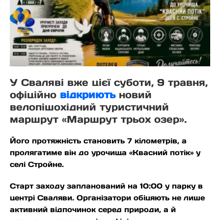
У Сваляві вже цієї суботи, 9 травня,
офіційно
відкриють
новий
велопішохідний туристичний
маршрут «Маршрут трьох озер».
Його протяжність становить 7 кілометрів, а
пролягатиме він до урочища «Квасний потік» у
селі Стройне.
Старт заходу запланований на 10:00 у парку в
центрі Сваляви. Організатори обіцяють не лише
активний відпочинок серед природи, а й