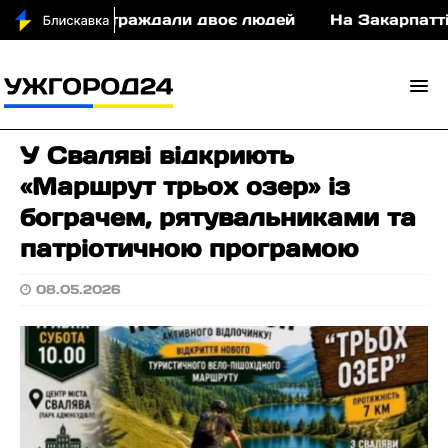
у ДТП постраждали двоє людей
На Закарпатті су
У Сваляві відкриють
«Маршрут трьох озер» із
бограчем, рятувальниками та
патріотичною програмою
08.05.2026