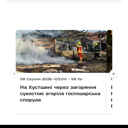
<
>
06 Серпня 2026 +03:00 — 58 Хв
06 Серпн
На Хустщині через загоряння
В Ужго
сухостою згоріла господарська
Незал
споруда
благо
Fest