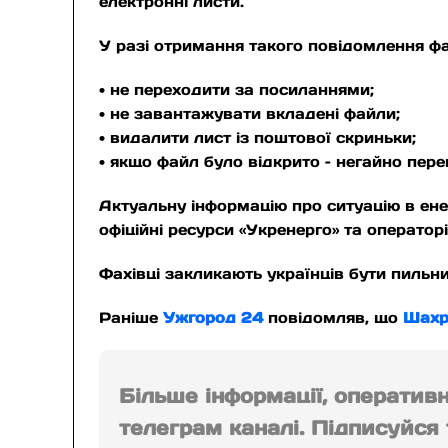
електронні листи.
У разі отримання такого повідомлення фа
• не переходити за посиланнями;
• не завантажувати вкладені файли;
• видалити лист із поштової скриньки;
• якщо файл було відкрито – негайно пер
Актуальну інформацію про ситуацію в ен
офіційні ресурси «Укренерго» та оператор
Фахівці закликають українців бути пильн
Раніше
Ужгород 24
повідомляв, що
Шахр
Більше інформації, оператив
телеграм каналі. Підписуйся т