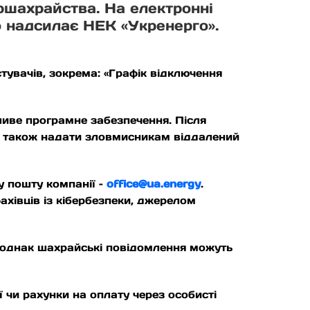
ршахрайства. На електронні
о надсилає НЕК «Укренерго».
увачів, зокрема: «Графік відключення
ливе програмне забезпечення. Після
, а також надати зловмисникам віддалений
у пошту компанії –
office@ua.energy
.
ахівців із кібербезпеки, джерелом
a, однак шахрайські повідомлення можуть
 чи рахунки на оплату через особисті