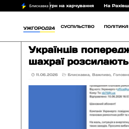
йже 400 млн грн на харчування
На Рахівщині перек
СУСПІЛЬСТВО
ПОЛІТИКА
Українців попередж
шахраї розсилають
11.06.2026
Блискавка
,
Важливо
,
Головн