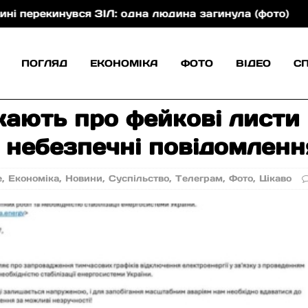
инувся ЗІЛ: одна людина загинула (фото)
На Хуст
ПОГЛЯД
ЕКОНОМІКА
ФОТО
ВІДЕО
С
ають про фейкові листи 
 небезпечні повідомленн
е
,
Економіка
,
Новини
,
Суспільство
,
Телеграм
,
Фото
,
Цікаво