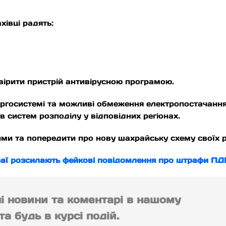
хівці радять:
евірити пристрій антивірусною програмою.
ергосистемі та можливі обмеження електропостачанн
ів систем розподілу у відповідних регіонах.
ими та попередити про нову шахрайську схему своїх р
аї розсилають фейкові повідомлення про штрафи ПДР:
ні новини та коментарі в нашому
а будь в курсі подій.