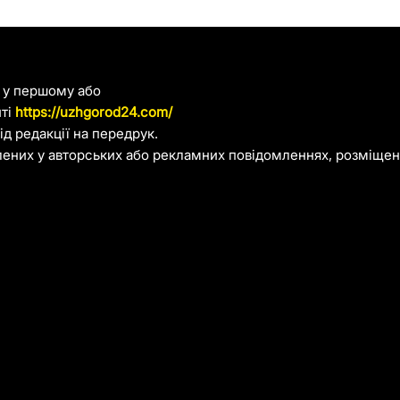
я у першому або
йті
https://uzhgorod24.com/
д редакції на передрук.
лених у авторських або рекламних повідомленнях, розміщени