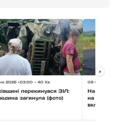
>
ня 2026 +03:00 — 40 Хв
09 Серпня 2026 +03:00 
івщині перекинувся ЗІЛ:
На Хустщині ремон
юдина загинула (фото)
на окремих ділянк
вкладають новий а