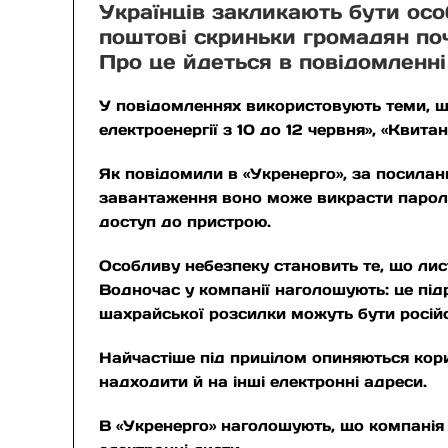
Українців закликають бути ос
поштові скриньки громадян поч
Про це йдеться в повідомленні
У повідомленнях використовують теми, щ
електроенергії з 10 до 12 червня», «Квитан
Як повідомили в «Укренерго», за посила
завантаження воно може викрасти паролі,
доступ до пристрою.
Особливу небезпеку становить те, що лис
Водночас у компанії наголошують: це під
шахрайської розсилки можуть бути російс
Найчастіше під прицілом опиняються кори
надходити й на інші електронні адреси.
В «Укренерго» наголошують, що компанія 