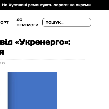
щині ремонтують дороги: на окремих ділянках уже вк
ДО
ПОРТ
ПЕРЕМОГИ
від «Укренерго»:
я
0