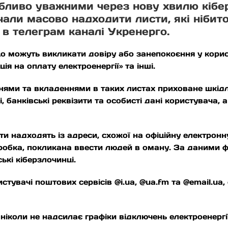
обливо уважними через нову хвилю кібе
али масово надходити листи, які нібит
 в телеграм каналі Укренерго.
о можуть викликати довіру або занепокоєння у корист
ція на оплату електроенергії» та інші.
ннями та вкладеннями в таких листах приховане шкід
 банківські реквізити та особисті дані користувача
ти надходять із адреси, схожої на офіційну електронн
робка, покликана ввести людей в оману. За даними ф
ькі кіберзлочинці.
стувачі поштових сервісів @i.ua, @ua.fm та @email.u
ніколи не надсилає графіки відключень електроенергії