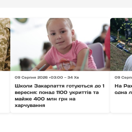
09 Серпня 2026 +03:00 — 34 Хв
09 Серп
Школи Закарпаття готуються до 1
На Рах
вересня: понад 1100 укриттів та
одна л
майже 400 млн грн на
харчування