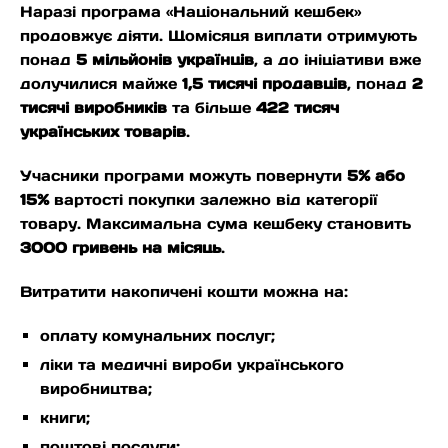
Наразі програма «Національний кешбек»
продовжує діяти. Щомісяця виплати отримують
понад
5 мільйонів українців
, а до ініціативи вже
долучилися майже
1,5 тисячі продавців
, понад
2
тисячі виробників
та більше
422 тисяч
українських товарів
.
Учасники програми можуть повернути
5% або
15%
вартості покупки залежно від категорії
товару. Максимальна сума кешбеку становить
3000 гривень на місяць
.
Витратити накопичені кошти можна на:
оплату комунальних послуг;
ліки та медичні вироби українського
виробництва;
книги;
поштові послуги;