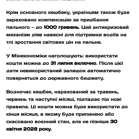
Крім основного кешбеку, українцям також буде
зараховано компенсацію за придбання
пального — до
1000 гривень
. Цей антикризовий
механізм діяв навесні для підтримки водіїв на
тлі зростання світових цін на пальне.
У Мінекономіки наголошують: використати
кошти можна до
31 липня включно
. Після цієї
дати невикористаний залишок автоматично
повернеться до державного бюджету.
Водночас кешбек, нарахований за травень,
червень та наступні місяці, підпадає під нові
правила. Ці кошти можна буде використати до
кінця місяця, в якому буде припинено або
скасовано воєнний стан, але не пізніше
30
квітня 2028 року
.