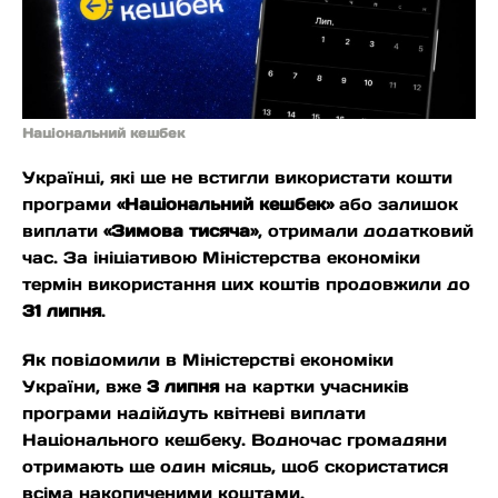
Національний кешбек
Українці, які ще не встигли використати кошти
програми
«Національний кешбек»
або залишок
виплати
«Зимова тисяча»
, отримали додатковий
час. За ініціативою Міністерства економіки
термін використання цих коштів продовжили до
31 липня
.
Як повідомили в Міністерстві економіки
України, вже
3 липня
на картки учасників
програми надійдуть квітневі виплати
Національного кешбеку. Водночас громадяни
отримають ще один місяць, щоб скористатися
всіма накопиченими коштами.