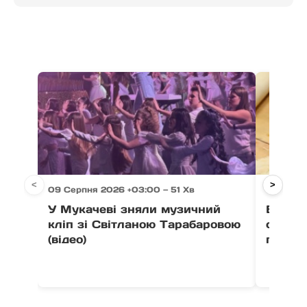
<
>
09 Серпня 2026 +03:00 — 51 Хв
09 Серпн
У Мукачеві зняли музичний
В ужго
кліп зі Світланою Тарабаровою
старту
(відео)
гончар