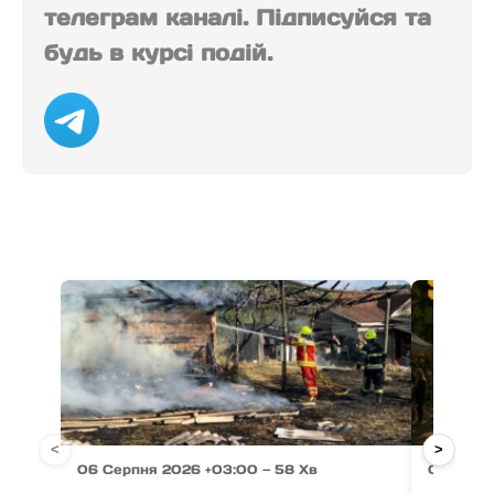
телеграм каналі. Підписуйся та
будь в курсі подій.
<
>
06 Серпня 2026 +03:00 — 58 Хв
06 Серпн