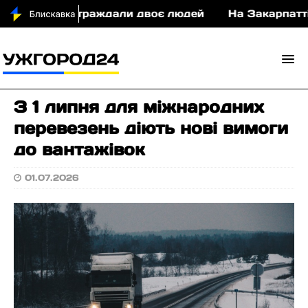
 у ДТП постраждали двоє людей
На Закарпатті с
З 1 липня для міжнародних
перевезень діють нові вимоги
до вантажівок
01.07.2026