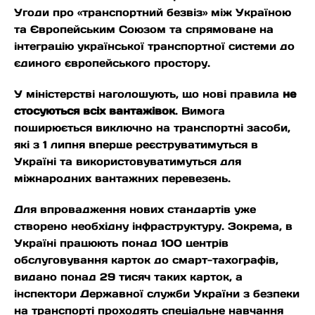
Угоди про «транспортний безвіз» між Україною
та Європейським Союзом та спрямоване на
інтеграцію української транспортної системи до
єдиного європейського простору.
У міністерстві наголошують, що нові правила
не
стосуються всіх вантажівок
. Вимога
поширюється виключно на транспортні засоби,
які з 1 липня вперше реєструватимуться в
Україні та використовуватимуться для
міжнародних вантажних перевезень.
Для впровадження нових стандартів уже
створено необхідну інфраструктуру. Зокрема, в
Україні працюють понад 100 центрів
обслуговування карток до смарт-тахографів,
видано понад 29 тисяч таких карток, а
інспектори Державної служби України з безпеки
на транспорті проходять спеціальне навчання