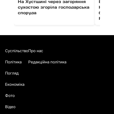
На Хустщині через загоряння
В Ужго
сухостою згоріла господарська
Незал
споруда
благо
Fest
Суспільство
Про нас
Політика
Редакційна політика
Погляд
Економіка
Фото
Відео