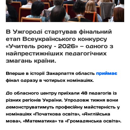
В Ужгороді стартував фінальний
етап Всеукраїнського конкурсу
«Учитель року – 2026» — одного з
найпрестижніших педагогічних
змагань країни.
Вперше в історії Закарпаття область
приймає
фінал одразу в чотирьох номінаціях.
До обласного центру приїхали 48 педагогів із
різних регіонів України. Упродовж тижня вони
демонструватимуть професійну майстерність у
номінаціях «Початкова освіта», «Англійська
мова», «Математика» та «Громадянська освіта».