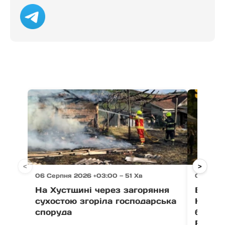
<
>
06 Серпня 2026 +03:00 — 51 Хв
06 Серп
На Хустщині через загоряння
В Ужго
сухостою згоріла господарська
Незал
споруда
благо
Fest