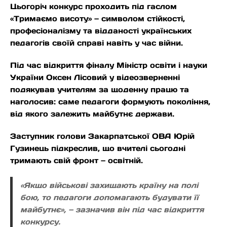
Цьогоріч конкурс проходить під гаслом
«Тримаємо висоту» — символом стійкості,
професіоналізму та відданості українських
педагогів своїй справі навіть у час війни.
Під час відкриття фіналу Міністр освіти і науки
України Оксен Лісовий у відеозверненні
подякував учителям за щоденну працю та
наголосив: саме педагоги формують покоління,
від якого залежить майбутнє держави.
Заступник голови Закарпатської ОВА Юрій
Гузинець підкреслив, що вчителі сьогодні
тримають свій фронт — освітній.
«Якщо військові захищають країну на полі
бою, то педагоги допомагають будувати її
майбутнє», — зазначив він під час відкриття
конкурсу.