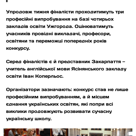
Упродовж тижня фіналісти проходитимуть три
професійні випробування на базі чотирьох
закладів освіти Ужгорода. Оцінюватимуть
учасників провідні викладачі, професори,
освітяни та переможці попередніх років
конкурсу.
Серед фіналістів є й представник Закарпаття —
учитель англійської мови Ясінянського закладу
освіти Іван Коперльос.
Організатори зазначають: конкурс став не лише
професійним випробуванням, а й місцем
єднання українських освітян, які попри всі
виклики продовжують розвивати сучасну
українську школу.