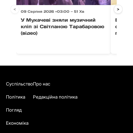
<
>
09 Серпня 2026 +03:00 — 51 Хв
09 Серпн
У Мукачеві зняли музичний
В ужго
кліп зі Світланою Тарабаровою
старту
(відео)
гончар
Суспільство
Про нас
Політика
Редакційна політика
Погляд
Економіка