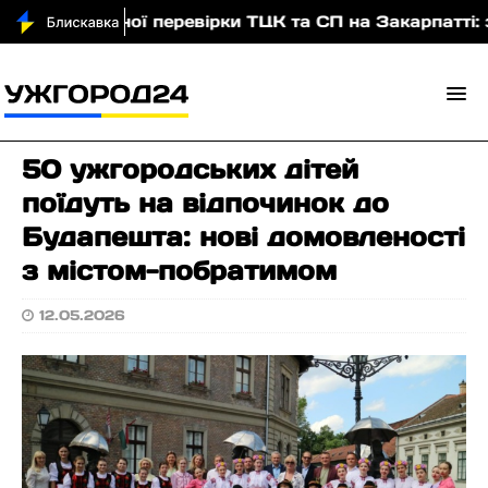
асштабної перевірки ТЦК та СП на Закарпатті: заявл
50 ужгородських дітей
поїдуть на відпочинок до
Будапешта: нові домовленості
з містом-побратимом
12.05.2026