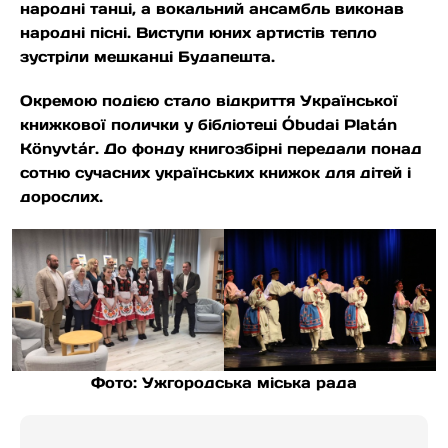
народні танці, а вокальний ансамбль виконав
народні пісні. Виступи юних артистів тепло
зустріли мешканці Будапешта.
Окремою подією стало відкриття Української
книжкової полички у бібліотеці Óbudai Platán
Könyvtár. До фонду книгозбірні передали понад
сотню сучасних українських книжок для дітей і
дорослих.
Фото: Ужгородська міська рада