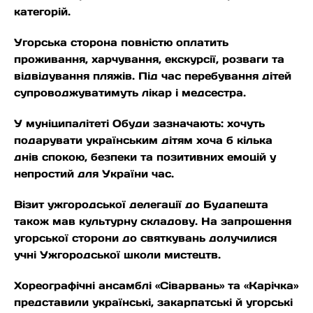
категорій.
Угорська сторона повністю оплатить
проживання, харчування, екскурсії, розваги та
відвідування пляжів. Під час перебування дітей
супроводжуватимуть лікар і медсестра.
У муніципалітеті Обуди зазначають: хочуть
подарувати українським дітям хоча б кілька
днів спокою, безпеки та позитивних емоцій у
непростий для України час.
Візит ужгородської делегації до Будапешта
також мав культурну складову. На запрошення
угорської сторони до святкувань долучилися
учні Ужгородської школи мистецтв.
Хореографічні ансамблі «Сіварвань» та «Карічка»
представили українські, закарпатські й угорські