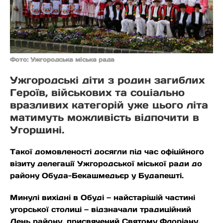
Фото: Ужгородська міська рада
Ужгородські діти з родин загиблих
Героїв, військових та соціально
вразливих категорій уже цього літа
матимуть можливість відпочити в
Угорщині.
Такої домовленості досягли під час офіційного
візиту делегації Ужгородської міської ради до
району Обуда-Бекашмедьєр у Будапешті.
Минулі вихідні в Обуді — найстарішій частині
угорської столиці — відзначали традиційний
День району, присвячений Святому Флоріану,