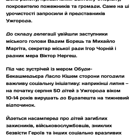
покровителю пожежників та громади. Саме на ці
урочистості запросили й представників
Ужгорода.
До складу делегації увійшли заступники
міського голови Вадим Борець та Михайло
Маргіта, секретар міської ради Ігор Чорній і
радник мера Віктор Нергеш.
Під час зустрічей із мером Обуди-
Бекашмедьєра Ласло Кішем сторони погодили
важливу соціальну ініціативу: наприкінці липня —
на початку серпня 50 дітей з Ужгорода віком
10–14 років вирушать до Будапешта на тижневий
відпочинок.
Йдеться насамперед про дітей загиблих
захисників, військовослужбовців, зниклих
безвісти Героїв та інших соціально вразливих