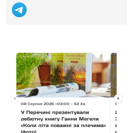
<
>
08 Серпня 2026 +03:00 — 52 Хв
08 Серп
У Перечині презентували
21 тон
дебютну книгу Ганни Мегели
Закар
«Коли літа поважні за плечима»
вистав
(фото)
співпо