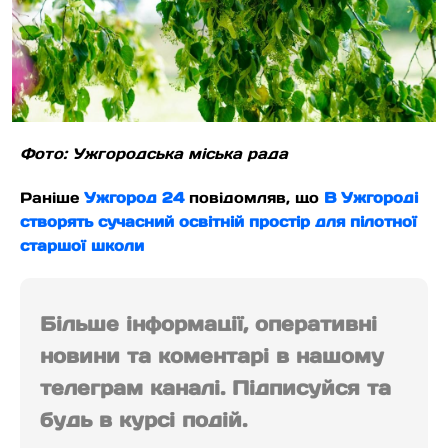
Фото: Ужгородська міська рада
Раніше
Ужгород 24
повідомляв, що
В Ужгороді
створять сучасний освітній простір для пілотної
старшої школи
Більше інформації, оперативні
новини та коментарі в нашому
телеграм каналі. Підписуйся та
будь в курсі подій.