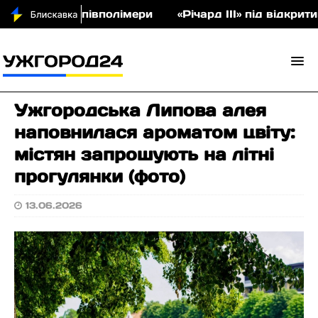
укціон співполімери
«Річард ІІІ» під відкритим н
Ужгородська Липова алея
наповнилася ароматом цвіту:
містян запрошують на літні
прогулянки (фото)
13.06.2026