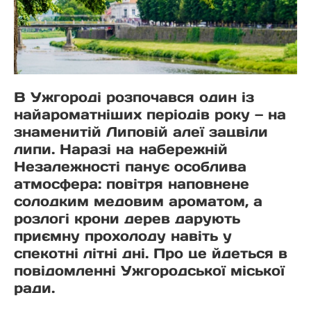
В Ужгороді розпочався один із
найароматніших періодів року — на
знаменитій Липовій алеї зацвіли
липи. Наразі на набережній
Незалежності панує особлива
атмосфера: повітря наповнене
солодким медовим ароматом, а
розлогі крони дерев дарують
приємну прохолоду навіть у
спекотні літні дні. Про це йдеться в
повідомленні Ужгородської міської
ради.