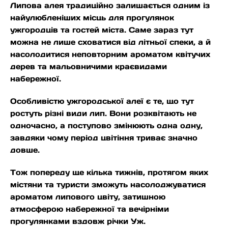
Липова алея традиційно залишається одним із
найулюбленіших місць для прогулянок
ужгородців та гостей міста. Саме зараз тут
можна не лише сховатися від літньої спеки, а й
насолодитися неповторним ароматом квітучих
дерев та мальовничими краєвидами
набережної.
Особливістю ужгородської алеї є те, що тут
ростуть різні види лип. Вони розквітають не
одночасно, а поступово змінюють одна одну,
завдяки чому період цвітіння триває значно
довше.
Тож попереду ще кілька тижнів, протягом яких
містяни та туристи зможуть насолоджуватися
ароматом липового цвіту, затишною
атмосферою набережної та вечірніми
прогулянками вздовж річки Уж.