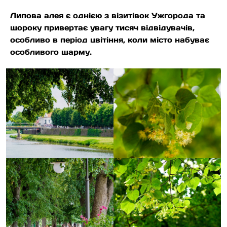
Липова алея є однією з візитівок Ужгорода та
щороку привертає увагу тисяч відвідувачів,
особливо в період цвітіння, коли місто набуває
особливого шарму.