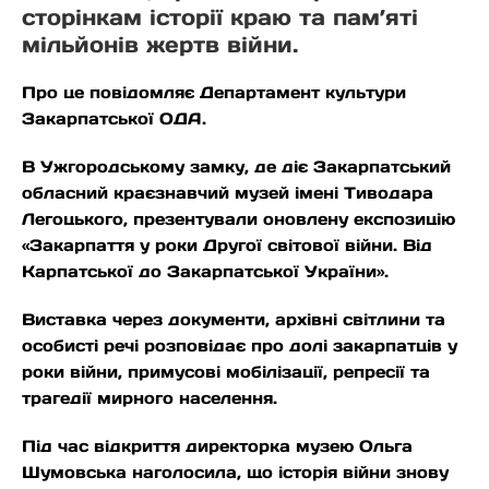
сторінкам історії краю та пам’яті
мільйонів жертв війни.
Про це повідомляє Департамент культури
Закарпатської ОДА.
В Ужгородському замку, де діє Закарпатський
обласний краєзнавчий музей імені Тиводара
Легоцького, презентували оновлену експозицію
«Закарпаття у роки Другої світової війни. Від
Карпатської до Закарпатської України».
Виставка через документи, архівні світлини та
особисті речі розповідає про долі закарпатців у
роки війни, примусові мобілізації, репресії та
трагедії мирного населення.
Під час відкриття директорка музею Ольга
Шумовська наголосила, що історія війни знову