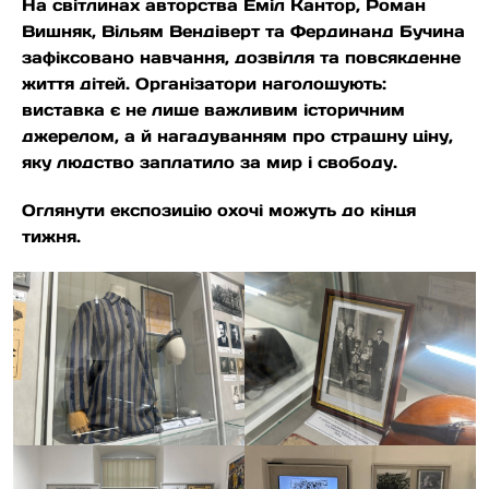
На світлинах авторства Еміл Кантор, Роман
Вишняк, Вільям Вендіверт та Фердинанд Бучина
зафіксовано навчання, дозвілля та повсякденне
життя дітей. Організатори наголошують:
виставка є не лише важливим історичним
джерелом, а й нагадуванням про страшну ціну,
яку людство заплатило за мир і свободу.
Оглянути експозицію охочі можуть до кінця
тижня.