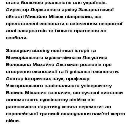
стала болючою реальністю для українців.
Директор Державного архіву Закарпатської
області Михайло Місюк підкреслив, що
представлені експонати є свідченням непростої
долі закарпатців та їхнього прагнення до
свободи.
Завідувач відділу новітньої історії та
Меморіального музею-кімнати Августина
Волошина Михайло Джахман розповів про
створення експозиції та її унікальні експонати.
Доктор історичних наук, професор
Ужгородського національного університету
Василь Міщанин зазначив, що сучасні виставки
допомагають суспільству відійти від
радянського наративу «свята перемоги» до
європейської традиції вшанування пам’яті жертв
війни.