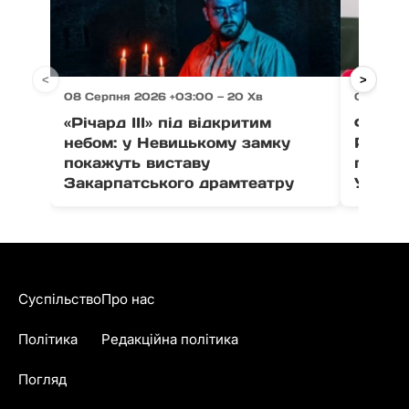
<
>
08 Серпня 2026 +03:00 — 20 Хв
08 Серпн
«Річард ІІІ» під відкритим
Футбол
небом: у Невицькому замку
Раззу
покажуть виставу
громад
Закарпатського драмтеатру
Ужгоро
Суспільство
Про нас
Політика
Редакційна політика
Погляд