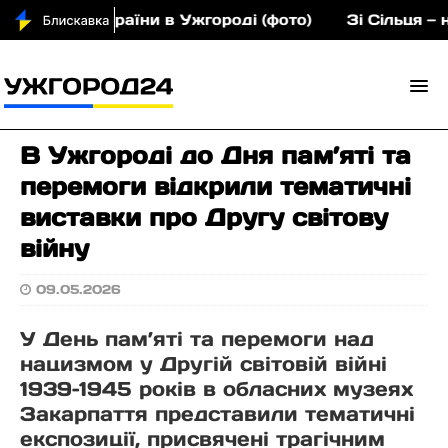
нина України в Ужгороді (фото)
Зі Сільця — на єв
В Ужгороді до Дня пам’яті та
перемоги відкрили тематичні
виставки про Другу світову
війну
09.05.2026
У День пам’яті та перемоги над
нацизмом у Другій світовій війні
1939–1945 років в обласних музеях
Закарпаття представили тематичні
експозиції, присвячені трагічним