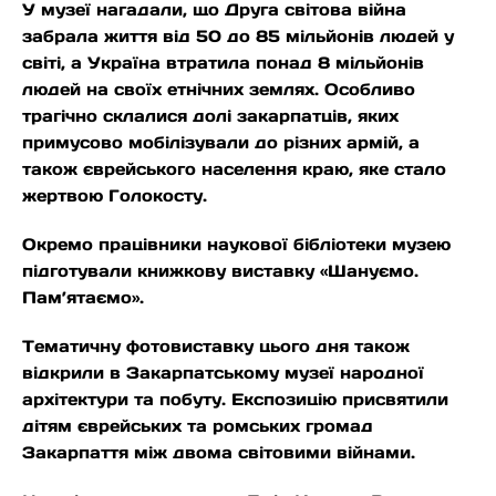
У музеї нагадали, що Друга світова війна
забрала життя від 50 до 85 мільйонів людей у
світі, а Україна втратила понад 8 мільйонів
людей на своїх етнічних землях. Особливо
трагічно склалися долі закарпатців, яких
примусово мобілізували до різних армій, а
також єврейського населення краю, яке стало
жертвою Голокосту.
Окремо працівники наукової бібліотеки музею
підготували книжкову виставку «Шануємо.
Пам’ятаємо».
Тематичну фотовиставку цього дня також
відкрили в Закарпатському музеї народної
архітектури та побуту. Експозицію присвятили
дітям єврейських та ромських громад
Закарпаття між двома світовими війнами.