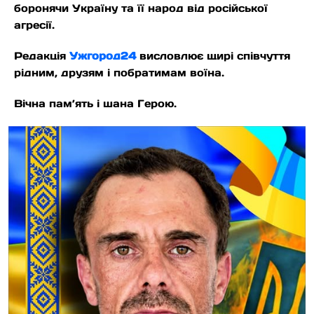
боронячи Україну та її народ від російської
агресії.
Редакція
Ужгород24
висловлює щирі співчуття
рідним, друзям і побратимам воїна.
Вічна пам’ять і шана Герою.