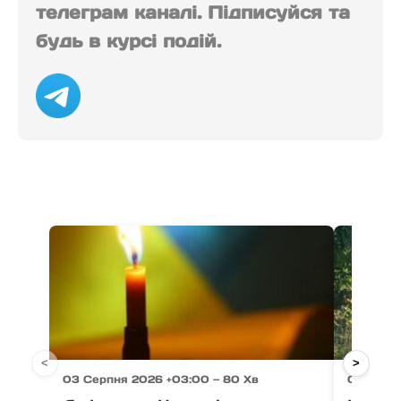
телеграм каналі. Підписуйся та
будь в курсі подій.
<
>
03 Серпня 2026 +03:00 — 80 Хв
03 Серп