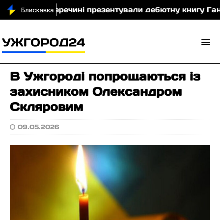
и
У Перечині презентували дебютну книгу Ганни Ме
В Ужгороді попрощаються із
захисником Олександром
Скляровим
09.05.2026