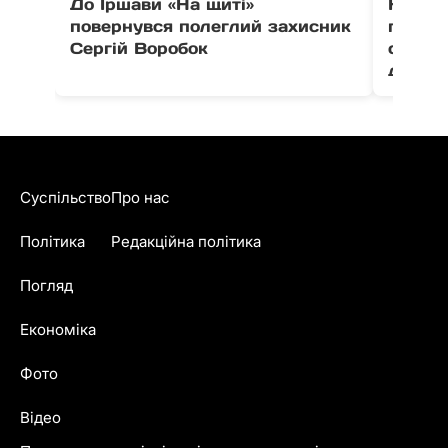
До Іршави «На щиті»
На Ра
повернувся полеглий захисник
постр
Сергій Воробок
серед 
дітей
Суспільство
Про нас
Політика
Редакційна політика
Погляд
Економіка
Фото
Відео