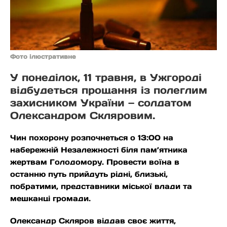
Фото ілюстративне
У понеділок, 11 травня, в Ужгороді
відбудеться прощання із полеглим
захисником України — солдатом
Олександром Скляровим.
Чин похорону розпочнеться о 13:00 на
набережній Незалежності біля пам’ятника
жертвам Голодомору. Провести воїна в
останню путь прийдуть рідні, близькі,
побратими, представники міської влади та
мешканці громади.
Олександр Скляров віддав своє життя,