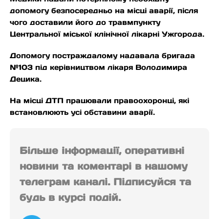
допомогу безпосередньо на місці аварії, після
чого доставили його до травмпункту
Центральної міської клінічної лікарні Ужгорода.
Допомогу постраждалому надавала бригада
№103 під керівництвом лікаря Володимира
Децика.
На місці ДТП працювали правоохоронці, які
встановлюють усі обставини аварії.
Більше інформації, оперативні
новини та коментарі в нашому
телеграм каналі. Підписуйся та
будь в курсі подій.