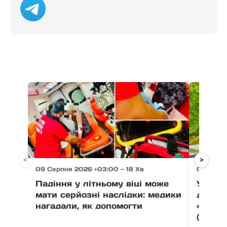
<
>
09 Серпня 2026 +03:00 — 18 Хв
08 Серп
Падіння у літньому віці може
У Пере
мати серйозні наслідки: медики
дебют
нагадали, як допомогти
«Коли 
(фото)