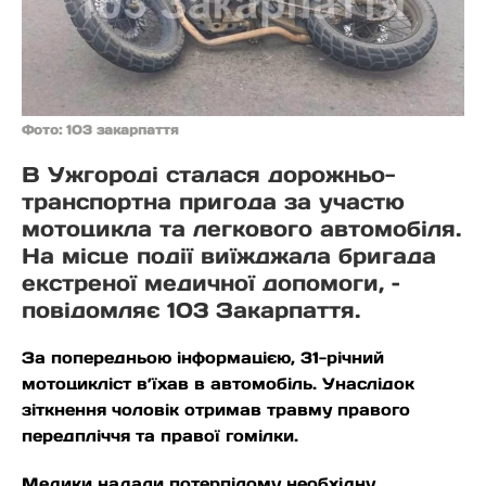
Фото: 103 закарпаття
В Ужгороді сталася дорожньо-
транспортна пригода за участю
мотоцикла та легкового автомобіля.
На місце події виїжджала бригада
екстреної медичної допомоги, –
повідомляє 103 Закарпаття.
За попередньою інформацією, 31-річний
мотоцикліст в’їхав в автомобіль. Унаслідок
зіткнення чоловік отримав травму правого
передпліччя та правої гомілки.
Медики надали потерпілому необхідну