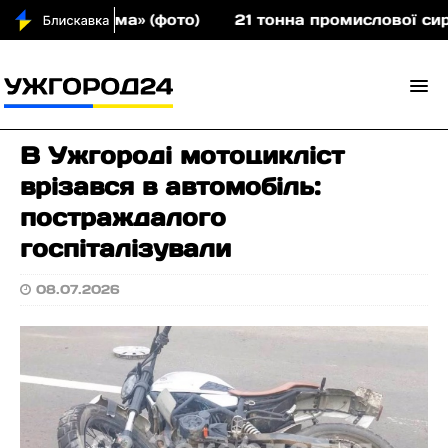
і за плечима» (фото)
21 тонна промислової сиров
В Ужгороді мотоцикліст
врізався в автомобіль:
постраждалого
госпіталізували
08.07.2026