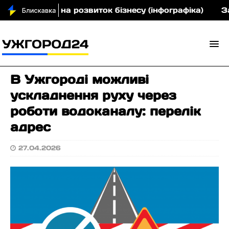
1 млн грн на розвиток бізнесу (інфографіка)
Зака
В Ужгороді можливі
ускладнення руху через
роботи водоканалу: перелік
адрес
27.04.2026