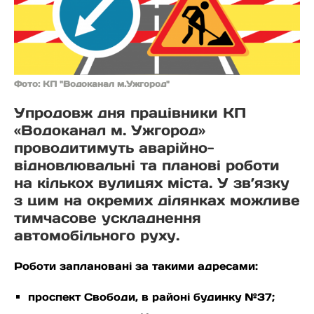
Фото: КП "Водоканал м.Ужгород"
Упродовж дня працівники КП
«Водоканал м. Ужгород»
проводитимуть аварійно-
відновлювальні та планові роботи
на кількох вулицях міста. У зв’язку
з цим на окремих ділянках можливе
тимчасове ускладнення
автомобільного руху.
Роботи заплановані за такими адресами:
проспект Свободи, в районі будинку №37;