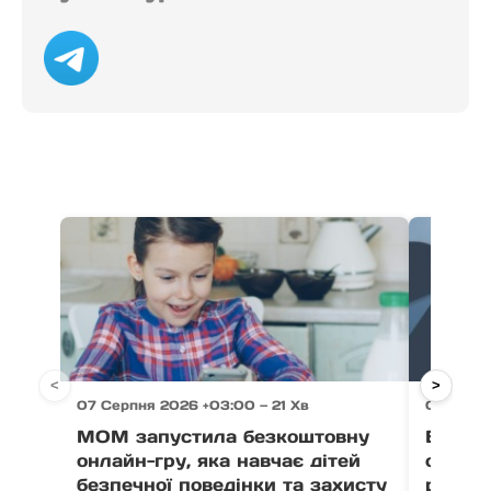
<
>
07 Серпня 2026 +03:00 — 21 Хв
07 Серпн
МОМ запустила безкоштовну
Ветер
онлайн-гру, яка навчає дітей
отрима
безпечної поведінки та захисту
розвит