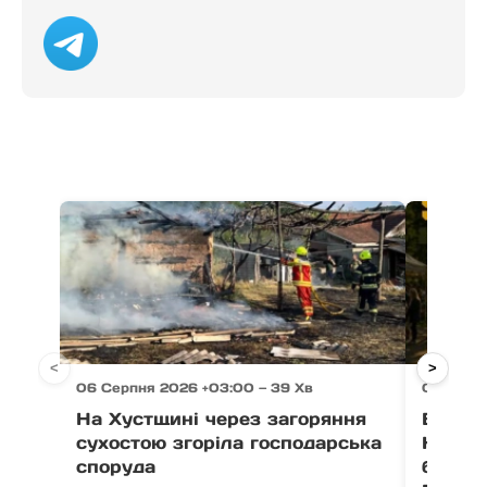
<
>
06 Серпня 2026 +03:00 — 39 Хв
06 Серп
На Хустщині через загоряння
В Ужго
сухостою згоріла господарська
Незал
споруда
благо