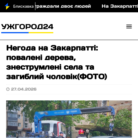
ДТП постраждали двоє людей
На Закарпатті суди
Негода на Закарпатті:
повалені дерева,
знеструмлені села та
загиблий чоловік(ФОТО)
27.04.2026