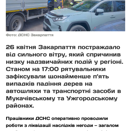
Фото: ДСНС Закарпаття
26 квітня Закарпаття постраждало
від сильного вітру, який спричинив
низку надзвичайних подій у регіоні.
Станом на 17:00 рятувальники
зафіксували щонайменше п’ять
випадків падіння дерев на
автошляхи та транспортні засоби в
Мукачівському та Ужгородському
районах.
Працівники ДСНС оперативно проводили
роботи з ліквідації наслідків негоди — загалом