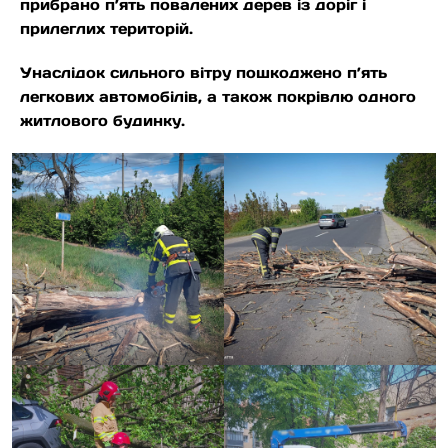
прибрано п’ять повалених дерев із доріг і
прилеглих територій.
Унаслідок сильного вітру пошкоджено п’ять
легкових автомобілів, а також покрівлю одного
житлового будинку.