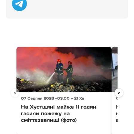
<
>
07 Серпня 2026 +03:00 — 21 Хв
07 Серпн
На Хустщині майже 11 годин
На Зак
гасили пожежу на
незак
сміттєзвалищі (фото)
військ