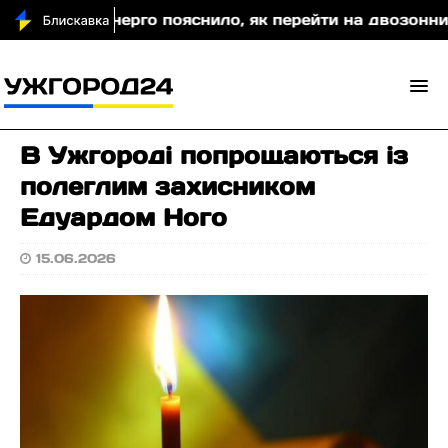
ттяобленерго пояснило, як перейти на двозонний або 
В Ужгороді попрощаються із
полеглим захисником
Едуардом Ного
15.06.2026