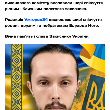
виконавчого комітету висловили щирі співчуття
рідним і близьким полеглого захисника.
Редакція
Ужгород24
висловлює щирі співчуття
родині, друзям та побратимам Едуарда Ного.
Вічна пам’ять і слава Захиснику України.