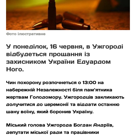
Фото ілюстративне
У понеділок, 16 червня, в Ужгороді
відбудеться прощання із
захисником України Едуардом
Ного.
Чин похорону розпочнеться о 13:00 на
набережній Незалежності біля пам’ятника
жертвам Голодомору. Ужгородців закликають
долучитися до церемонії та віддати останню
шану воїну, який боронив Україну.
Міський голова Ужгорода Богдан Андріїв,
депутати міської ради та працівники