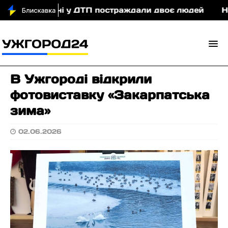
ородщині у ДТП постраждали двоє людей
На Зак
В Ужгороді відкрили
фотовиставку «Закарпатська
зима»
02.06.2026