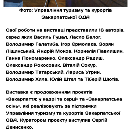
Фото: Управління туризму та курортів
Закарпатської ОДА
Свої роботи на виставці представили 16 авторів,
серед яких Василь Гуцал, Ласло Балог,
Володимир Галатиба, Ігор Єрмолаєв, Зорян
Ліщинський, Андрій Моков, Корнелія Павлишин,
Ганна Пономаренко, Олександр Радиш,
Олександр Рокосовик, Віталій Сокур,
Володимир Татарський, Лариса Угрин,
Володимир Хила, Юлій Штел та Тіберій Шютів.
Виставка є продовженням проєктів
«Закарпаття: у кадрі та серці» та «Закарпатська
осінь», які реалізовують за підтримки
Управління туризму та курортів Закарпатської
ОВА. Куратором проєкту виступив Сергій
Денисенко.