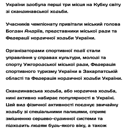
України здобула перші три місця на Кубку світу
зі скандинавської ходьби.
Учасників чемпіонату привітали міський голова
Богдан Андріїв, представники міської ради та
Федерації нордичної ходьби України.
Організаторами спортивної події стали
управління у справах культури, молоді та
спорту Ужгородської міської ради, Федерація
спортивного туризму України в Закарпатській
області та Федерація нордичної ходьби України.
Скандинавська ходьба, або нордична ходьба,
нині активно набирає популярності в Україні.
Цей вид фізичної активності поєднує звичайну
ходьбу зі спеціальними палицями, сприяє
зміцненню серцево-судинної системи та
підходить людям будь-якого віку, а також