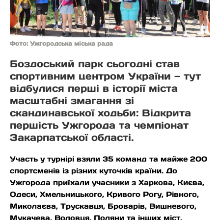
Фото: Ужгородська міська рада
Боздоський парк сьогодні став
спортивним центром України — тут
відбулися перші в історії міста
масштабні змагання зі
скандинавської ходьби: Відкрита
першість Ужгорода та чемпіонат
Закарпатської області.
Участь у турнірі взяли 35 команд та майже 200
спортсменів із різних куточків країни. До
Ужгорода приїхали учасники з Харкова, Києва,
Одеси, Хмельницького, Кривого Рогу, Рівного,
Миколаєва, Трускавця, Броварів, Вишневого,
Мукачева, Воловця, Поляни та інших міст.