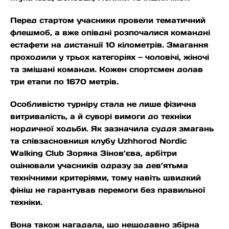
Перед стартом учасники провели тематичний
флешмоб, а вже опівдні розпочалися командні
естафети на дистанції 10 кілометрів. Змагання
проходили у трьох категоріях — чоловічі, жіночі
та змішані команди. Кожен спортсмен долав
три етапи по 1670 метрів.
Особливістю турніру стала не лише фізична
витривалість, а й суворі вимоги до техніки
нордичної ходьби. Як зазначила суддя змагань
та співзасновниця клубу Uzhhorod Nordic
Walking Club Зоряна Зінов’єва, арбітри
оцінювали учасників одразу за дев’ятьма
технічними критеріями, тому навіть швидкий
фініш не гарантував перемоги без правильної
техніки.
Вона також нагадала, що нещодавно збірна