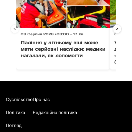
<
>
09 Серпня 2026 +03:00 — 17 Хв
08 Серп
Падіння у літньому віці може
У Пере
мати серйозні наслідки: медики
дебют
нагадали, як допомогти
«Коли 
(фото)
Суспільство
Про нас
Політика
Редакційна політика
Погляд