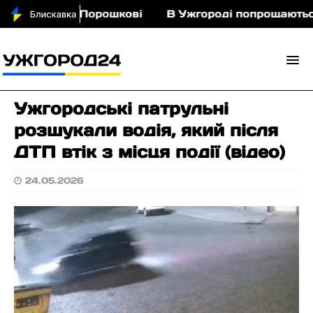
з кіньми у Порошкові
В Ужгороді попрощаються 
Ужгородські патрульні
розшукали водія, який після
ДТП втік з місця події (відео)
24.05.2026