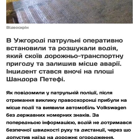
Відеоскрін
В Ужгороді патрульні оперативно
встановили та розшукали водія,
який скоїв дорожньо-транспортну
пригоду та залишив місце аварії.
Інцидент стався вночі на площі
Шандора Петефі.
Як повідомили у патрульній поліції, після
отримання виклику правоохоронці прибули на
місце події та виявили автомобіль Volkswagen
без державних номерних знаків. За
попередньою інформацією, водій не дотримався
безпечної швидкості руху та дистанції, через що
допустив наїзд на дорожнє огородження.