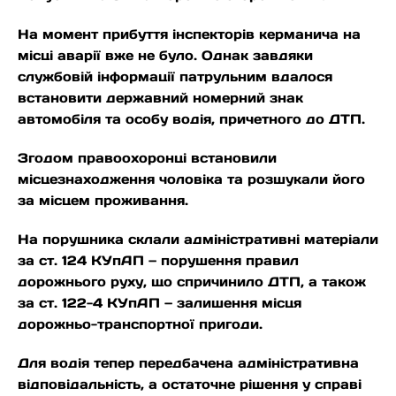
На момент прибуття інспекторів керманича на
місці аварії вже не було. Однак завдяки
службовій інформації патрульним вдалося
встановити державний номерний знак
автомобіля та особу водія, причетного до ДТП.
Згодом правоохоронці встановили
місцезнаходження чоловіка та розшукали його
за місцем проживання.
На порушника склали адміністративні матеріали
за ст. 124 КУпАП — порушення правил
дорожнього руху, що спричинило ДТП, а також
за ст. 122-4 КУпАП — залишення місця
дорожньо-транспортної пригоди.
Для водія тепер передбачена адміністративна
відповідальність, а остаточне рішення у справі