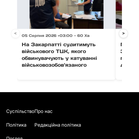
<
>
05 Серпня 2026 +03:00 — 60 Хв
05 Серп
На Закарпатті судитимуть
Після 
військового ТЦК, якого
Закар
обвинувачують у катуванні
поруш
військовозобов’язаного
дитячо
Суспільство
Про нас
Політика
Редакційна політика
Погляд