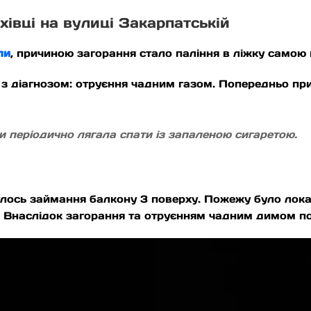
івці на вулиці Закарпатській
ли
, причиною загорання стало паління в ліжку самою
 з діагнозом: отруєння чадним газом. Попередньо п
ри періодично лягала спати із запаленою сигаретою.
булось займання балкону 3 поверху. Пожежу було лок
 Внаслідок загорання та отруєнням чадним димом по