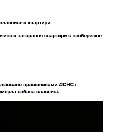
 власницею квартири.
ричиною загорання квартири є необережне
алізовано працівниками ДСНС і
мерла собака власниці.