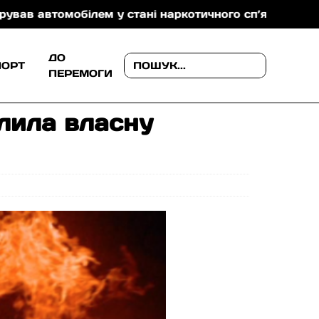
м у стані наркотичного сп’яніння
Падіння у літньо
ДО
ПОРТ
ПЕРЕМОГИ
алила власну