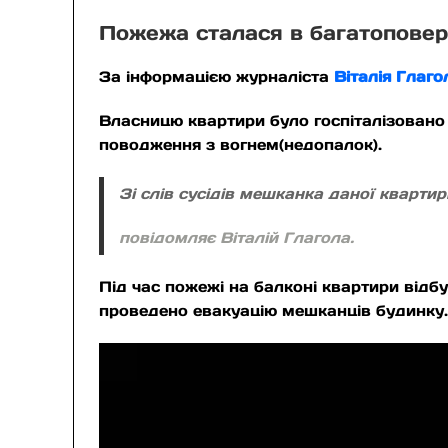
Пожежа сталася в багатоповерх
За інформацією журналіста
Віталія Глаго
Власницю квартири було госпіталізовано
поводження з вогнем(недопалок).
Зі слів сусідів мешканка даної кварти
повідомляє Віталій Глагола.
Під час пожежі на балконі квартири від
проведено евакуацію мешканців будинку.