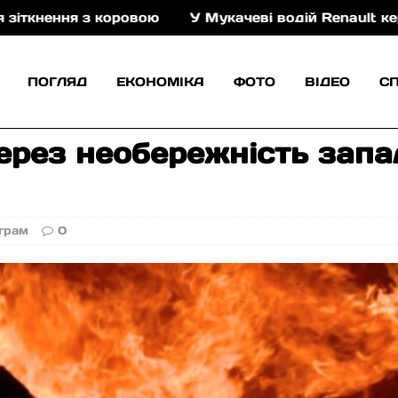
овою
У Мукачеві водій Renault керував автомобіле
ПОГЛЯД
ЕКОНОМІКА
ФОТО
ВІДЕО
С
через необережність зап
грам
0