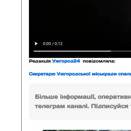
Редакція
Ужгород24
повідомляла:
Секретарю Ужгородської міськради спал
Більше інформації, оператив
телеграм каналі. Підписуйся т