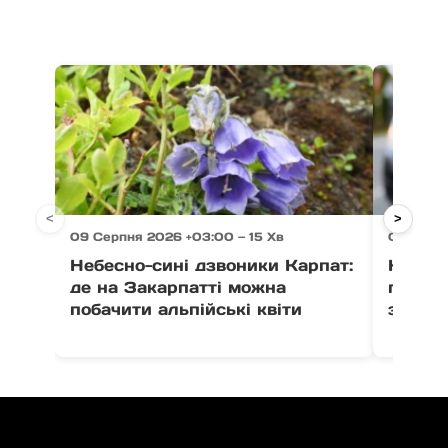
<
>
09 Серпня 2026 +03:00 — 15 Хв
09 Серпн
Небесно-сині дзвоники Карпат:
Козулі
де на Закарпатті можна
прико
побачити альпійські квіти
зафікс