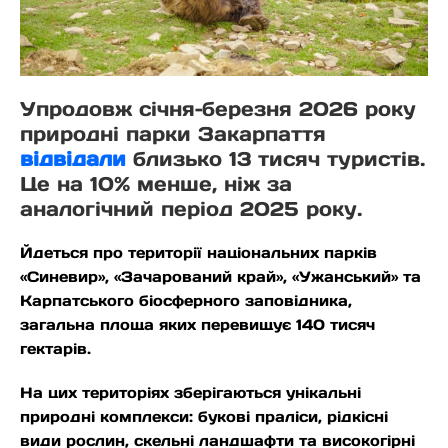
Упродовж січня–березня 2026 року
природні парки Закарпаття
відвідали
близько 13 тисяч туристів.
Це на 10% менше, ніж за
аналогічний період 2025 року.
Йдеться про території національних парків
«Синевир», «Зачарований край», «Ужанський» та
Карпатського біосферного заповідника,
загальна площа яких перевищує 140 тисяч
гектарів.
На цих територіях зберігаються унікальні
природні комплекси: букові праліси, рідкісні
види рослин, скельні ландшафти та високогірні