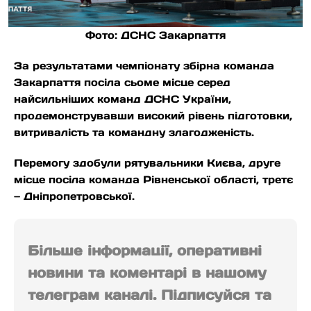
Фото: ДСНС Закарпаття
За результатами чемпіонату збірна команда
Закарпаття посіла сьоме місце серед
найсильніших команд ДСНС України,
продемонструвавши високий рівень підготовки,
витривалість та командну злагодженість.
Перемогу здобули рятувальники Києва, друге
місце посіла команда Рівненської області, третє
— Дніпропетровської.
Більше інформації, оперативні
новини та коментарі в нашому
телеграм каналі. Підписуйся та