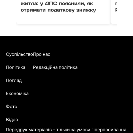
житла: у ДПС пояснили, як
полегл
отримати податкову знижку
Роздя
Суспільство
Про нас
Політика
Редакційна політика
Погляд
Економіка
Фото
Відео
Передрук матеріалів – тільки за умови гіперпосилання