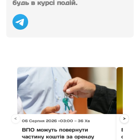
будь в курсі подій.
<
>
06 Серпня 2026 +03:00 — 36 Хв
06 Серп
ВПО можуть повернути
Виногр
частину коштів за оренду
серпня