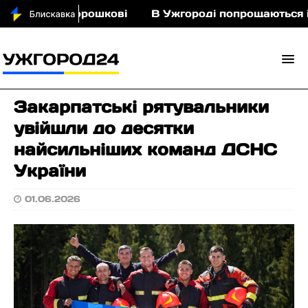
ьми у Порошкові
В Ужгороді попрощаються із по
Закарпатські рятувальники
увійшли до десятки
найсильніших команд ДСНС
України
01.06.2026