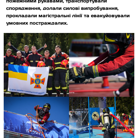
пожежними рукавами, транспортували
спорядження, долали силові випробування,
прокладали магістральні лінії та евакуйовували
умовних постраждалих.