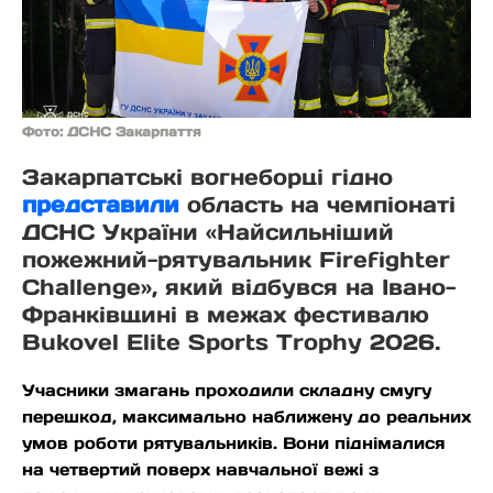
Фото: ДСНС Закарпаття
Закарпатські вогнеборці гідно
представили
область на чемпіонаті
ДСНС України «Найсильніший
пожежний-рятувальник Firefighter
Challenge», який відбувся на Івано-
Франківщині в межах фестивалю
Bukovel Elite Sports Trophy 2026.
Учасники змагань проходили складну смугу
перешкод, максимально наближену до реальних
умов роботи рятувальників. Вони піднімалися
на четвертий поверх навчальної вежі з