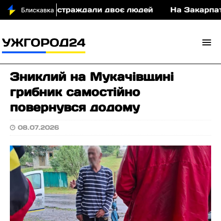
і у ДТП постраждали двоє людей
На Закарпатті 
Зниклий на Мукачівщині
грибник самостійно
повернувся додому
08.07.2026