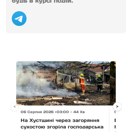
будь в курсі подій.
<
>
06 Серпня 2026 +03:00 — 44 Хв
06 Серп
На Хустщині через загоряння
В Ужго
сухостою згоріла господарська
Незал