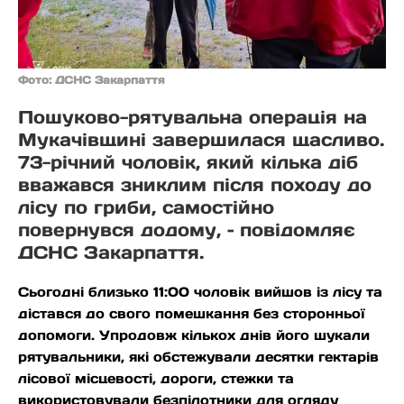
Фото: ДСНС Закарпаття
Пошуково-рятувальна операція на
Мукачівщині завершилася щасливо.
73-річний чоловік, який кілька діб
вважався зниклим після походу до
лісу по гриби, самостійно
повернувся додому, – повідомляє
ДСНС Закарпаття.
Сьогодні близько 11:00 чоловік вийшов із лісу та
дістався до свого помешкання без сторонньої
допомоги. Упродовж кількох днів його шукали
рятувальники, які обстежували десятки гектарів
лісової місцевості, дороги, стежки та
використовували безпілотники для огляду