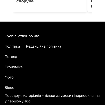
споруда
благо
Fest
Суспільство
Про нас
Політика
Редакційна політика
Погляд
Економіка
Фото
Відео
Передрук матеріалів – тільки за умови гіперпосилання
у першому або