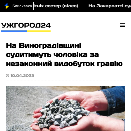
ох малолітніх сестер (відео)
На Закарпатті судит
На Виноградівщині
судитимуть чоловіка за
незаконний видобуток гравію
10.04.2023