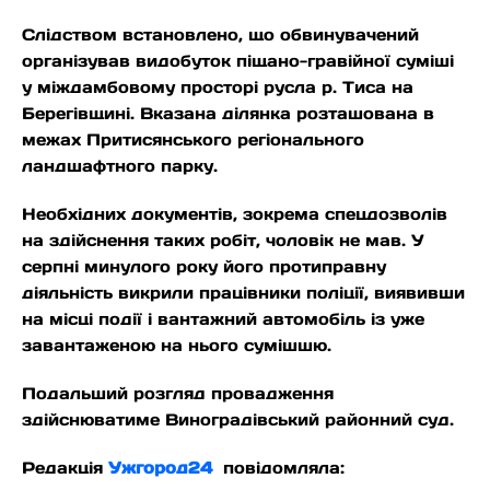
Слідством встановлено, що обвинувачений
організував видобуток піщано-гравійної суміші
у міждамбовому просторі русла р. Тиса на
Берегівщині. Вказана ділянка розташована в
межах Притисянського регіонального
ландшафтного парку.
Необхідних документів, зокрема спецдозволів
на здійснення таких робіт, чоловік не мав. У
серпні минулого року його протиправну
діяльність викрили працівники поліції, виявивши
на місці події і вантажний автомобіль із уже
завантаженою на нього сумішшю.
Подальший розгляд провадження
здійснюватиме Виноградівський районний суд.
Редакція
Ужгород24
повідомляла: