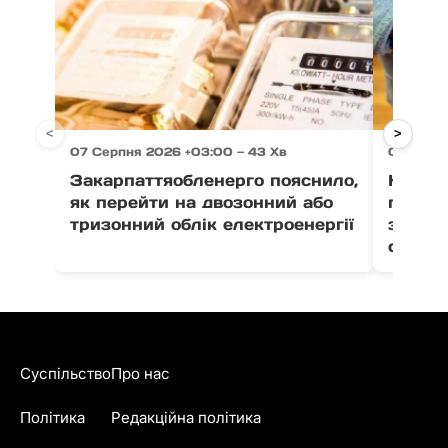
<
>
07 Серпня 2026 +03:00 — 43 Хв
07 Серпн
Закарпаттяобленерго пояснило,
На Зак
як перейти на двозонний або
пенсіо
тризонний облік електроенергії
зґвалт
сестер
Суспільство
Про нас
Політика
Редакційна політика