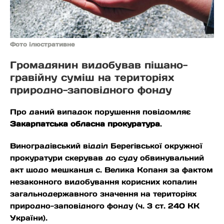
Фото ілюстративне
Громадянин видобував піщано-
гравійну суміш на територіях
природно-заповідного фонду
Про даний випадок порушення повідомляє
Закарпатська обласна прокуратура
.
Виноградівський відділ Берегівської окружної
прокуратури скерував до суду обвинувальний
акт щодо мешканця с. Велика Копаня за фактом
незаконного видобування корисних копалин
загальнодержавного значення на територіях
природно-заповідного фонду (ч. 3 ст. 240 КК
України).