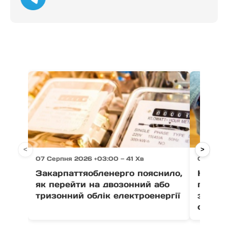
<
>
07 Серпня 2026 +03:00 — 41 Хв
07 Серпн
Закарпаттяобленерго пояснило,
На Зак
як перейти на двозонний або
пенсіо
тризонний облік електроенергії
зґвалт
сестер