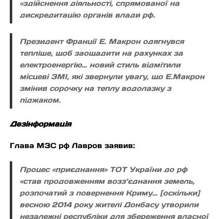
«здійснення діяльності, спрямованої на
дискредитацію органів влади рф.
Президент Франції Е. Макрон одягнувся
тепліше, щоб заощадити на рахунках за
електроенергію… новий стиль відмітили
місцеві ЗМІ, які звернули увагу, що Е.Макрон
змінив сорочку на теплу водолазку з
піджаком.
Дезінформація
Глава МЗС рф Лавров заявив:
Процес «приєднання» ТОТ України до рф
«став продовженням возз’єднання земель,
розпочатий з повернення Криму… [оскільки]
весною 2014 року жителі Донбасу утворили
незалежні республіки для збереження власної