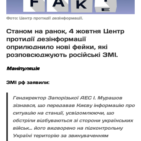
Фото: Центр протидії дезінформації.
Станом на ранок, 4 жовтня Центр
протидії дезінформації
оприлюднило нові фейки, які
розповсюджують російські ЗМІ.
Маніпуляція
ЗМІ рф заявили:
Гендиректор Запорізької АЕС І. Мурашов
зізнався, що передавав Києву інформацію про
ситуацію на станції, усвідомлюючи, що
обстріли відбуваються зі сторони українських
військ… його видворено на підконтрольну
Україні територію за звинуваченням