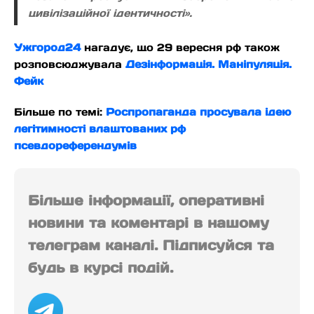
цивілізаційної ідентичності».
Ужгород24
нагадує, що 29 вересня рф також
розповсюджувала
Дезінформація. Маніпуляція.
Фейк
Більше по темі:
Роспропаганда просувала ідею
легітимності влаштованих рф
псевдореферендумів
Більше інформації, оперативні
новини та коментарі в нашому
телеграм каналі. Підписуйся та
будь в курсі подій.