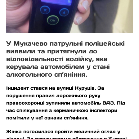
У Мукачево патрульні поліцейські
виявили та притягнули до
відповідальності водійку, яка
керувала автомобілем у стані
алкогольного сп’яніння.
Інцидент стався на вулиці Куруців. За
порушення правил дорожнього руху
правоохоронці зупинили автомобіль ВАЗ. Під
час спілкування з керманичкою інспектори
помітили у неї ознаки сп’яніння.
Жінка погодилася пройти медичний огляд у
лікарні. За результатами обстеження в її крові