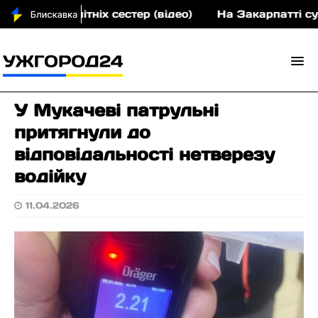
вох малолітніх сестер (відео)
На Закарпатті судит
У Мукачеві патрульні
притягнули до
відповідальності нетверезу
водійку
11.04.2026