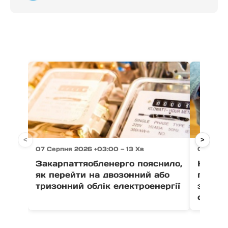
<
>
07 Серпня 2026 +03:00 — 13 Хв
07 Серпн
Закарпаттяобленерго пояснило,
На Зак
як перейти на двозонний або
пенсіо
тризонний облік електроенергії
зґвалт
сестер