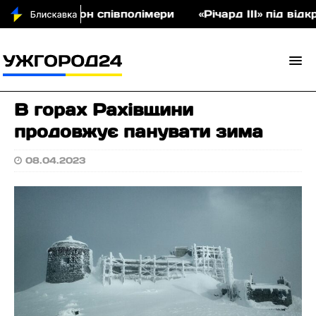
а на аукціон співполімери
«Річард ІІІ» під відк
В горах Рахівщини
продовжує панувати зима
08.04.2023