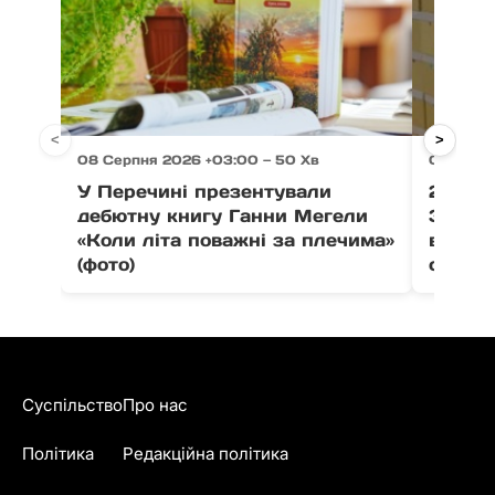
<
>
08 Серпня 2026 +03:00 — 50 Хв
08 Серпн
У Перечині презентували
21 тон
дебютну книгу Ганни Мегели
Закар
«Коли літа поважні за плечима»
вистав
(фото)
співпо
Суспільство
Про нас
Політика
Редакційна політика